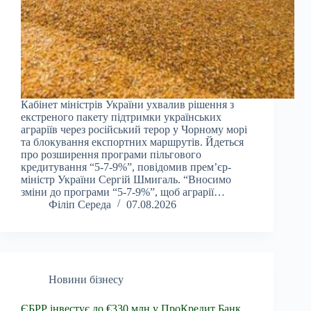
Кабінет міністрів України ухвалив рішення з
екстреного пакету підтримки українських
аграріїв через російський терор у Чорному морі
та блокування експортних маршрутів. Йдеться
про розширення програми пільгового
кредитування “5-7-9%”, повідомив прем’єр-
міністр України Сергій Шмигаль. “Вносимо
зміни до програми “5-7-9%”, щоб аграрії…
Філіп Середа
07.08.2026
Новини бізнесу
ЄБРР інвестує до €330 млн у ПроКредит Банк