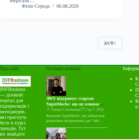
зберігали…
Філіп Середа
06.08.2026
ДАЛІ
Про сайт
Останні новини
Інформ
К
С
INFBusiness
П
— діловий
С
AWS підтримує стартап
портал для
К
Superblocks: що це означає
підприємців і
и
для індустрії
Тамара Самійленко
Сер 7, 2026
менеджерів,
Компанія Superblocks, що займається
які прагнуть
розробкою інструментів для “vibe
бути в курсі
coding”, оголосила про багаторічну
трендів. Тут
угоду про спільний маркетинг із
ви знайдете
Amazon Web Services…