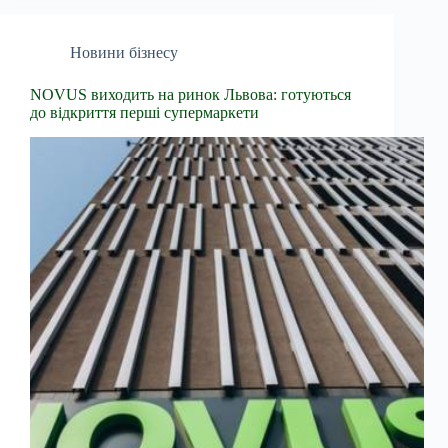
Новини бізнесу
NOVUS виходить на ринок Львова: готуються
до відкриття перші супермаркети