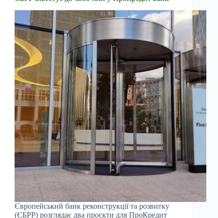
Європейський банк реконструкції та розвитку
(ЄБРР) розглядає два проєкти для ПроКредит