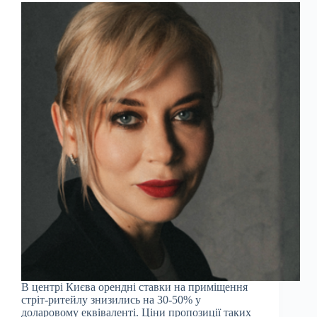
В центрі Києва орендні ставки на приміщення
стріт-ритейлу знизились на 30-50% у
доларовому еквіваленті. Ціни пропозиції таких