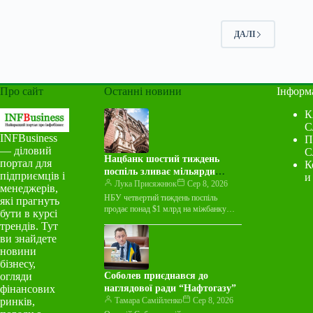
ДАЛІ
Про сайт
Останні новини
Інформ
К
С
INFBusiness
П
— діловий
С
Нацбанк шостий тиждень
портал для
К
поспіль зливає мільярди
підприємців і
и
валюти на міжбанку
Лука Присяжнюк
Сер 8, 2026
менеджерів,
НБУ четвертий тиждень поспіль
які прагнуть
продає понад $1 млрд на міжбанку
бути в курсі
Національний банк України протягом
трендів. Тут
тижня з 3 по 7 серпня…
ви знайдете
новини
бізнесу,
огляди
Соболев приєднався до
фінансових
наглядової ради “Нафтогазу”
ринків,
Тамара Самійленко
Сер 8, 2026