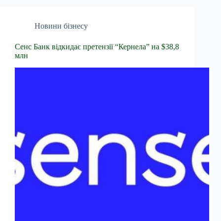
Новини бізнесу
Сенс Банк відкидає претензії “Кернела” на $38,8
млн