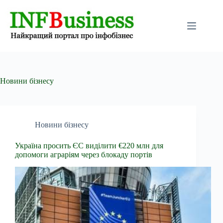
Перейти
до
вмісту
Новини бізнесу
Новини бізнесу
Україна просить ЄС виділити €220 млн для
допомоги аграріям через блокаду портів