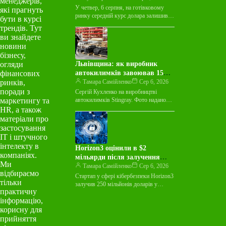
менеджерів,
У четвер, 6 серпня, на готівковому
які прагнуть
ринку середній курс долара залишився
бути в курсі
незмінним у покупці та зріс на 3
трендів. Тут
копійки у…
ви знайдете
новини
бізнесу,
огляди
Львівщина: як виробник
фінансових
автокилимків завоював 15
ринків,
країн світу
Тамара Самійленко
Сер 6, 2026
поради з
Сергій Кухленко на виробництві
маркетингу та
автокилимків Stingray. Фото надано
пресслужбою Майже десятиліття
HR, а також
виробник автокилимків Stingray
матеріали про
працював лише на українському ринку
застосування
й…
ІТ і штучного
інтелекту в
Horizon3 оцінили в $2
компаніях.
мільярди після залучення
Ми
$250 мільйонів на тлі
Тамара Самійленко
Сер 6, 2026
відбираємо
зростання ШІ-загроз
Стартап у сфері кібербезпеки Horizon3
тільки
залучив 250 мільйонів доларів у
практичну
рамках раунду фінансування Series E,
інформацію,
досягнувши оцінки в 2 мільярди…
корисну для
прийняття