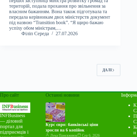
першої заступниці міністра розвитку громад та
територій, подала прохання про звільнення за
власним бажанням. Вона також підготувала та
передала керівникам двох міністерств документ
під назвою “Transition book”. “Я щиро бажаю
успіху обом міністрам,…
Філіп Середа
27.07.2026
ДАЛІ
Про сайт
Останні новини
Інформ
К
С
INFBusiness
П
— діловий
С
Курс євро: банківські ціни
портал для
К
зросли на 6 копійок
підприємців і
и
Лука Присяжнюк
Сер 6, 2026