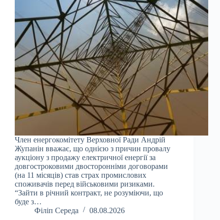
Член енергокомітету Верховної Ради Андрій
Жупанін вважає, що однією з причин провалу
аукціону з продажу електричної енергії за
довгостроковими двосторонніми договорами
(на 11 місяців) став страх промислових
споживачів перед військовими ризиками.
“Зайти в річний контракт, не розуміючи, що
буде з…
Філіп Середа
08.08.2026