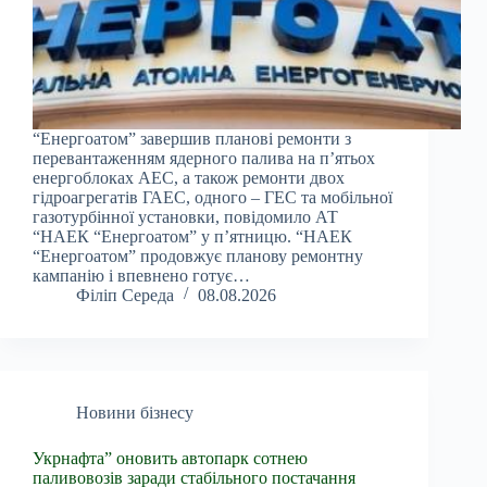
“Енергоатом” завершив планові ремонти з
перевантаженням ядерного палива на п’ятьох
енергоблоках АЕС, а також ремонти двох
гідроагрегатів ГАЕС, одного – ГЕС та мобільної
газотурбінної установки, повідомило АТ
“НАЕК “Енергоатом” у п’ятницю. “НАЕК
“Енергоатом” продовжує планову ремонтну
кампанію і впевнено готує…
Філіп Середа
08.08.2026
Новини бізнесу
Укрнафта” оновить автопарк сотнею
паливовозів заради стабільного постачання