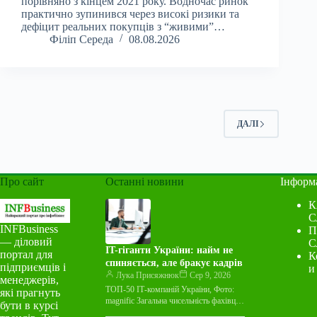
порівняно з кінцем 2021 року. Водночас ринок
практично зупинився через високі ризики та
дефіцит реальних покупців з “живими”…
Філіп Середа
08.08.2026
ДАЛІ
Про сайт
Останні новини
Інформ
К
С
INFBusiness
П
— діловий
С
IT-гіганти України: найм не
портал для
К
спиняється, але бракує кадрів
підприємців і
и
Лука Присяжнюк
Сер 9, 2026
менеджерів,
ТОП-50 ІТ-компаній України, Фото:
які прагнуть
magnific Загальна чисельність фахівців
бути в курсі
у 50 найбільших ІТ-компаніях України