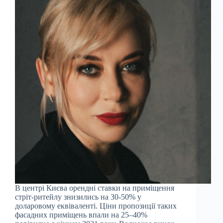
В центрі Києва орендні ставки на приміщення
стріт-ритейлу знизились на 30-50% у
доларовому еквіваленті. Ціни пропозиції таких
фасадних приміщень впали на 25–40%