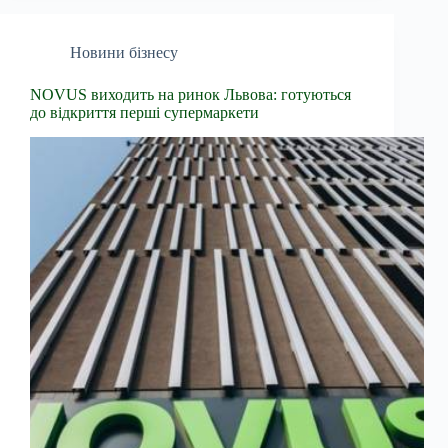
Новини бізнесу
NOVUS виходить на ринок Львова: готуються
до відкриття перші супермаркети