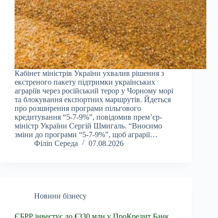
Кабінет міністрів України ухвалив рішення з
екстреного пакету підтримки українських
аграріїв через російський терор у Чорному морі
та блокування експортних маршрутів. Йдеться
про розширення програми пільгового
кредитування “5-7-9%”, повідомив прем’єр-
міністр України Сергій Шмигаль. “Вносимо
зміни до програми “5-7-9%”, щоб аграрії…
Філіп Середа
07.08.2026
Новини бізнесу
ЄБРР інвестує до €330 млн у ПроКредит Банк