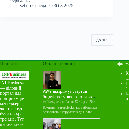
зберігали…
Філіп Середа
06.08.2026
ДАЛІ
Про сайт
Останні новини
Інформ
К
С
INFBusiness
П
— діловий
С
AWS підтримує стартап
портал для
К
Superblocks: що це означає
підприємців і
и
для індустрії
Тамара Самійленко
Сер 7, 2026
менеджерів,
Компанія Superblocks, що займається
які прагнуть
розробкою інструментів для “vibe
бути в курсі
coding”, оголосила про багаторічну
трендів. Тут
угоду про спільний маркетинг із
ви знайдете
Amazon Web Services…