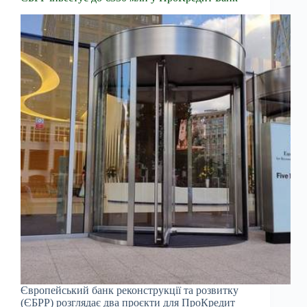
Європейський банк реконструкції та розвитку
(ЄБРР) розглядає два проєкти для ПроКредит