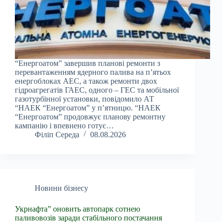
“Енергоатом” завершив планові ремонти з
перевантаженням ядерного палива на п’ятьох
енергоблоках АЕС, а також ремонти двох
гідроагрегатів ГАЕС, одного – ГЕС та мобільної
газотурбінної установки, повідомило АТ
“НАЕК “Енергоатом” у п’ятницю. “НАЕК
“Енергоатом” продовжує планову ремонтну
кампанію і впевнено готує…
Філіп Середа
08.08.2026
Новини бізнесу
Укрнафта” оновить автопарк сотнею
паливовозів заради стабільного постачання