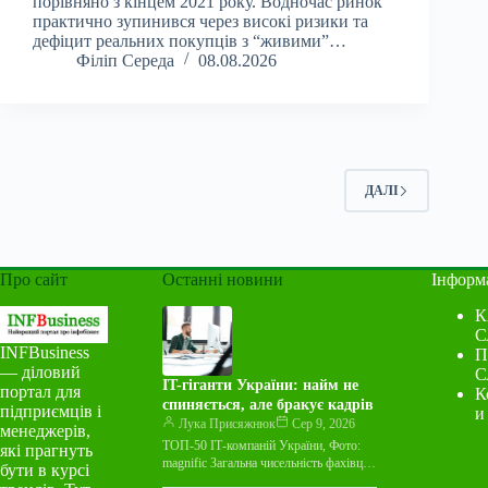
порівняно з кінцем 2021 року. Водночас ринок
практично зупинився через високі ризики та
дефіцит реальних покупців з “живими”…
Філіп Середа
08.08.2026
ДАЛІ
Про сайт
Останні новини
Інформ
К
С
INFBusiness
П
— діловий
С
IT-гіганти України: найм не
портал для
К
спиняється, але бракує кадрів
підприємців і
и
Лука Присяжнюк
Сер 9, 2026
менеджерів,
ТОП-50 ІТ-компаній України, Фото:
які прагнуть
magnific Загальна чисельність фахівців
бути в курсі
у 50 найбільших ІТ-компаніях України