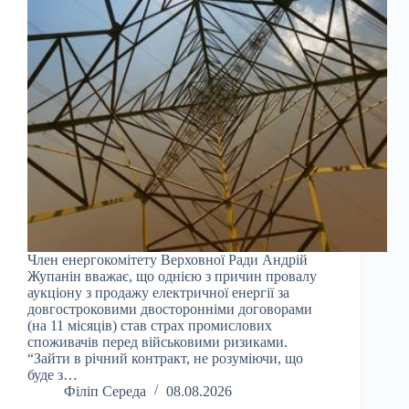
Член енергокомітету Верховної Ради Андрій
Жупанін вважає, що однією з причин провалу
аукціону з продажу електричної енергії за
довгостроковими двосторонніми договорами
(на 11 місяців) став страх промислових
споживачів перед військовими ризиками.
“Зайти в річний контракт, не розуміючи, що
буде з…
Філіп Середа
08.08.2026