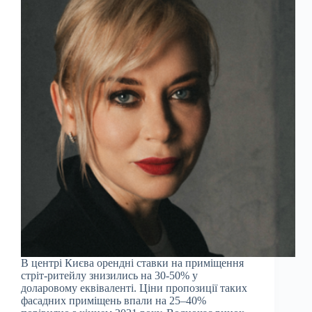
В центрі Києва орендні ставки на приміщення
стріт-ритейлу знизились на 30-50% у
доларовому еквіваленті. Ціни пропозиції таких
фасадних приміщень впали на 25–40%