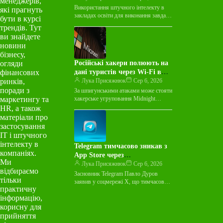
менеджерів,
навчальним закладам
Використання штучного інтелекту в
які прагнуть
закладах освіти для виконання завдань
бути в курсі
стало масовим. Система освіти має
трендів. Тут
адаптуватися. Я роздивляюся
ви знайдете
фотографії Університету Брауна…
новини
бізнесу,
огляди
Російські хакери полюють на
фінансових
дані туристів через Wi-Fi в
ринків,
готелях
Лука Присяжнюк
Сер 6, 2026
поради з
За шпигунськими атаками може стояти
маркетингу та
хакерське угруповання Midnight
Blizzard. Російські хакери
HR, а також
використовують мережі Wi-Fi у
матеріали про
готелях по всьому світу, щоб…
застосування
ІТ і штучного
інтелекту в
Telegram тимчасово зникав з
компаніях.
App Store через
Ми
цілеспрямовану атаку
Лука Присяжнюк
Сер 6, 2026
відбираємо
Засновник Telegram Павло Дуров
тільки
заявив у соцмережі X, що тимчасове
практичну
видалення месенджера з магазину
інформацію,
застосунків App Store стало наслідком
«цілеспрямованої…
корисну для
прийняття