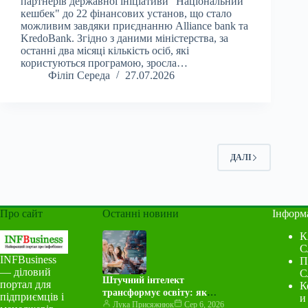
партнерів державної ініціативи "Національний
кешбек" до 22 фінансових установ, що стало
можливим завдяки приєднанню Alliance bank та
KredoBank. Згідно з даними міністерства, за
останні два місяці кількість осіб, які
користуються програмою, зросла…
Філіп Середа
27.07.2026
ДАЛІ
Про сайт
Останні новини
Інформ
К
С
INFBusiness
П
— діловий
С
Штучний інтелект
портал для
К
трансформує освіту: як
підприємців і
и
адаптуватися вчителям та
Лука Присяжнюк
Сер 6, 2026