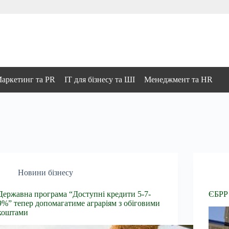
аркетинг та PR
IT для бізнесу та ШІ
Менеджмент та HR
Новини бізнесу
Державна програма “Доступні кредити 5-7-
ЄБРР 
9%” тепер допомагатиме аграріям з обіговими
коштами