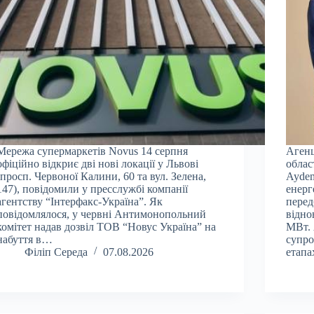
Мережа супермаркетів Novus 14 серпня
Агенц
офіційно відкриє дві нові локації у Львові
облас
(просп. Червоної Калини, 60 та вул. Зелена,
Aydem
147), повідомили у пресслужбі компанії
енерг
агентству “Інтерфакс-Україна”. Як
перед
повідомлялося, у червні Антимонопольний
відно
комітет надав дозвіл ТОВ “Новус Україна” на
МВт. 
набуття в…
супро
Філіп Середа
07.08.2026
етап