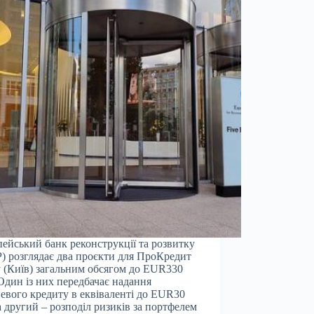
ейський банк реконструкції та розвитку
) розглядає два проєкти для ПроКредит
 (Київ) загальним обсягом до EUR330
Один із них передбачає надання
евого кредиту в еквіваленті до EUR30
а другий – розподіл ризиків за портфелем