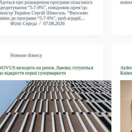
Йдеться про розширення програми пільгового
нових
кредитування “5-7-9%”, повідомив прем’єр-
міністр України Сергій Шмигаль. “Вносимо
зміни до програми “5-7-9%”, щоб аграрії…
Філіп Середа
07.08.2026
Новини бізнесу
NOVUS виходить на ринок Львова: готуються
Aydem
до відкриття перші супермаркети
Київ