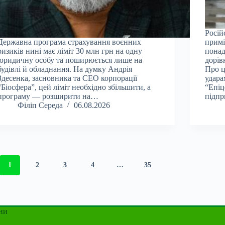
Росій
Державна програма страхування воєнних
примі
ризиків нині має ліміт 30 млн грн на одну
понад
юридичну особу та поширюється лише на
дорів
будівлі й обладнання. На думку Андрія
Про ц
Здесенка, засновника та CEO корпорації
удара
“Біосфера”, цей ліміт необхідно збільшити, а
“Епіц
програму — розширити на…
підпр
Філіп Середа
06.08.2026
1
2
3
4
…
35
ни