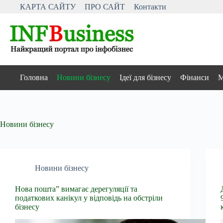
Перейти
КАРТА САЙТУ
ПРО САЙТ
Контакти
до
вмісту
Головна
Новини бізнесу
Ідеї для бізнесу
Фінанси
М
Новини бізнесу
Новини бізнесу
Нова пошта” вимагає дерегуляції та
податкових канікул у відповідь на обстріли
бізнесу