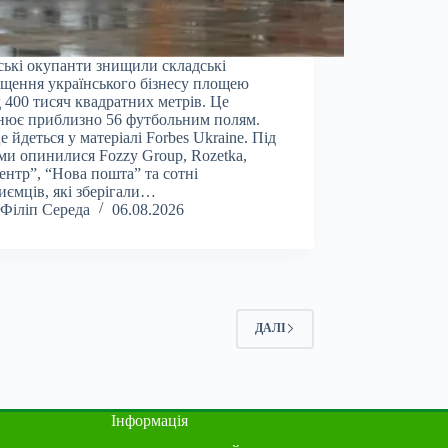
ські окупанти знищили складські
щення українського бізнесу площею
 400 тисяч квадратних метрів. Це
нює приблизно 56 футбольним полям.
е йдеться у матеріалі Forbes Ukraine. Під
ми опинилися Fozzy Group, Rozetka,
ентр”, “Нова пошта” та сотні
иємців, які зберігали…
Філіп Середа
06.08.2026
ДАЛІ
Інформація