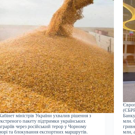
Європ
(ЄБРР
Кабінет міністрів України ухвалив рішення з
Банку
екстреного пакету підтримки українських
млн. 
аграріїв через російський терор у Чорному
гривн
морі та блокування експортних маршрутів.
млн, 