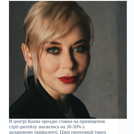
В центрі Києва орендні ставки на приміщення
стріт-ритейлу знизились на 30-50% у
доларовому еквіваленті. Ціни пропозиції таких