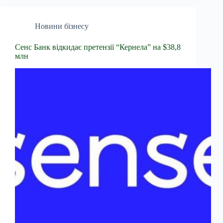
Новини бізнесу
Сенс Банк відкидає претензії “Кернела” на $38,8
млн