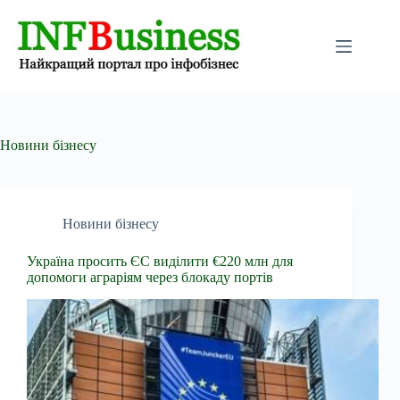
Перейти
до
вмісту
Новини бізнесу
Новини бізнесу
Україна просить ЄС виділити €220 млн для
допомоги аграріям через блокаду портів