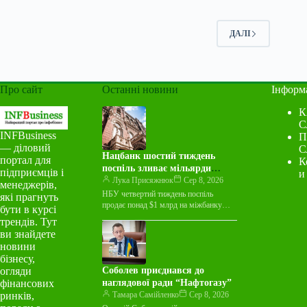
ДАЛІ
Про сайт
Останні новини
Інформ
К
С
INFBusiness
П
— діловий
С
Нацбанк шостий тиждень
портал для
К
поспіль зливає мільярди
підприємців і
и
валюти на міжбанку
Лука Присяжнюк
Сер 8, 2026
менеджерів,
НБУ четвертий тиждень поспіль
які прагнуть
продає понад $1 млрд на міжбанку
бути в курсі
Національний банк України протягом
трендів. Тут
тижня з 3 по 7 серпня…
ви знайдете
новини
бізнесу,
огляди
Соболев приєднався до
фінансових
наглядової ради “Нафтогазу”
ринків,
Тамара Самійленко
Сер 8, 2026