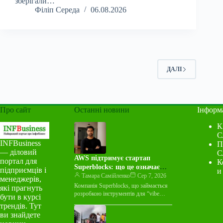
зберігали…
Філіп Середа
06.08.2026
ДАЛІ
Про сайт
Останні новини
Інформ
К
С
INFBusiness
П
— діловий
С
AWS підтримує стартап
портал для
К
Superblocks: що це означає
підприємців і
и
для індустрії
Тамара Самійленко
Сер 7, 2026
менеджерів,
Компанія Superblocks, що займається
які прагнуть
розробкою інструментів для “vibe
бути в курсі
coding”, оголосила про багаторічну
трендів. Тут
угоду про спільний маркетинг із
ви знайдете
Amazon Web Services…