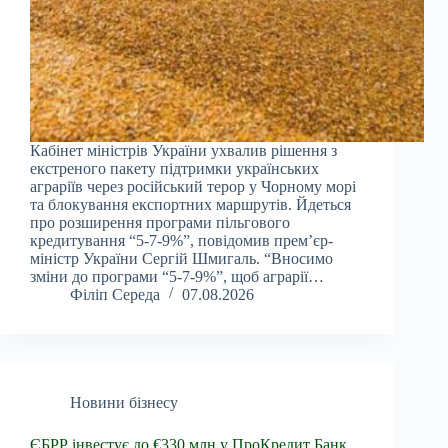
Кабінет міністрів України ухвалив рішення з
екстреного пакету підтримки українських
аграріїв через російський терор у Чорному морі
та блокування експортних маршрутів. Йдеться
про розширення програми пільгового
кредитування “5-7-9%”, повідомив прем’єр-
міністр України Сергій Шмигаль. “Вносимо
зміни до програми “5-7-9%”, щоб аграрії…
Філіп Середа
07.08.2026
Новини бізнесу
ЄБРР інвестує до €330 млн у ПроКредит Банк