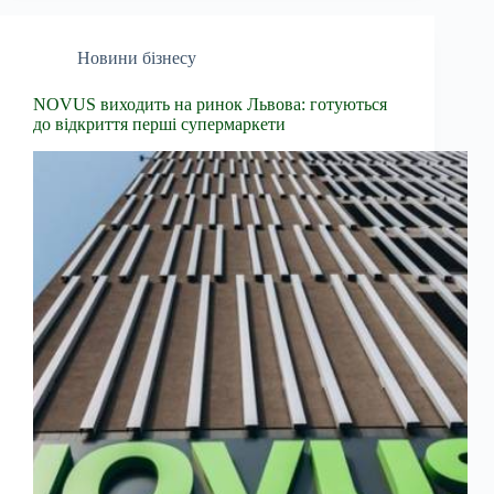
Новини бізнесу
NOVUS виходить на ринок Львова: готуються
до відкриття перші супермаркети