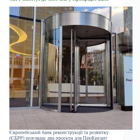
Європейський банк реконструкції та розвитку
(ЄБРР) розглядає два проєкти для ПроКредит