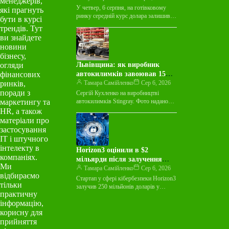
менеджерів,
У четвер, 6 серпня, на готівковому
які прагнуть
ринку середній курс долара залишився
бути в курсі
незмінним у покупці та зріс на 3
трендів. Тут
копійки у…
ви знайдете
новини
бізнесу,
огляди
Львівщина: як виробник
фінансових
автокилимків завоював 15
ринків,
країн світу
Тамара Самійленко
Сер 6, 2026
поради з
Сергій Кухленко на виробництві
маркетингу та
автокилимків Stingray. Фото надано
пресслужбою Майже десятиліття
HR, а також
виробник автокилимків Stingray
матеріали про
працював лише на українському ринку
застосування
й…
ІТ і штучного
інтелекту в
Horizon3 оцінили в $2
компаніях.
мільярди після залучення
Ми
$250 мільйонів на тлі
Тамара Самійленко
Сер 6, 2026
відбираємо
зростання ШІ-загроз
Стартап у сфері кібербезпеки Horizon3
тільки
залучив 250 мільйонів доларів у
практичну
рамках раунду фінансування Series E,
інформацію,
досягнувши оцінки в 2 мільярди…
корисну для
прийняття