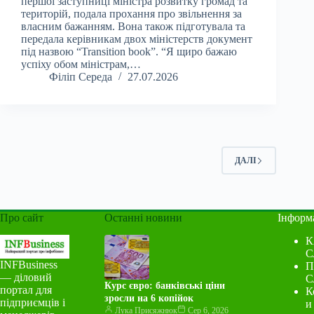
першої заступниці міністра розвитку громад та
територій, подала прохання про звільнення за
власним бажанням. Вона також підготувала та
передала керівникам двох міністерств документ
під назвою “Transition book”. “Я щиро бажаю
успіху обом міністрам,…
Філіп Середа
27.07.2026
ДАЛІ
Про сайт
Останні новини
Інформ
К
С
INFBusiness
П
— діловий
С
Курс євро: банківські ціни
портал для
К
зросли на 6 копійок
підприємців і
и
Лука Присяжнюк
Сер 6, 2026