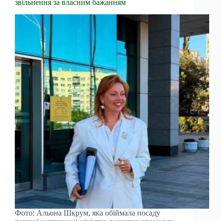
звільнення за власним бажанням
Фото: Альона Шкрум, яка обіймала посаду