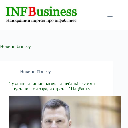
Перейти
до
вмісту
Новини бізнесу
Новини бізнесу
Суханов залишив нагляд за небанківськими
фінустановами заради стратегії Нацбанку