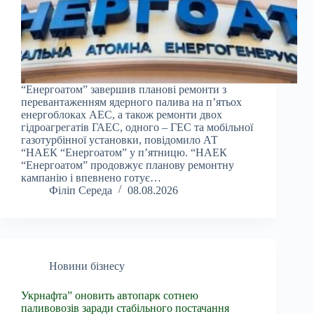
“Енергоатом” завершив планові ремонти з
перевантаженням ядерного палива на п’ятьох
енергоблоках АЕС, а також ремонти двох
гідроагрегатів ГАЕС, одного – ГЕС та мобільної
газотурбінної установки, повідомило АТ
“НАЕК “Енергоатом” у п’ятницю. “НАЕК
“Енергоатом” продовжує планову ремонтну
кампанію і впевнено готує…
Філіп Середа
08.08.2026
Новини бізнесу
Укрнафта” оновить автопарк сотнею
паливовозів заради стабільного постачання