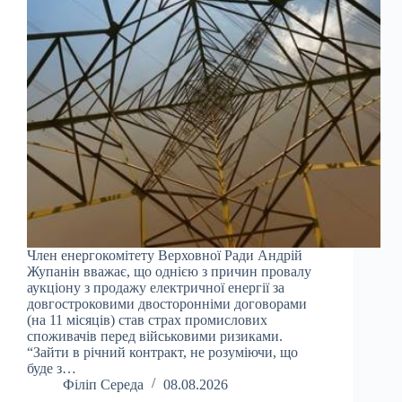
Член енергокомітету Верховної Ради Андрій
Жупанін вважає, що однією з причин провалу
аукціону з продажу електричної енергії за
довгостроковими двосторонніми договорами
(на 11 місяців) став страх промислових
споживачів перед військовими ризиками.
“Зайти в річний контракт, не розуміючи, що
буде з…
Філіп Середа
08.08.2026