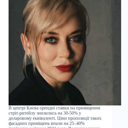
В центрі Києва орендні ставки на приміщення
стріт-ритейлу знизились на 30-50% у
доларовому еквіваленті. Ціни пропозиції таких
фасадних приміщень впали на 25–40%