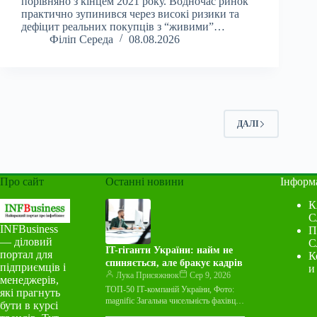
порівняно з кінцем 2021 року. Водночас ринок
практично зупинився через високі ризики та
дефіцит реальних покупців з “живими”…
Філіп Середа
08.08.2026
ДАЛІ
Про сайт
Останні новини
Інформ
К
С
INFBusiness
П
— діловий
С
IT-гіганти України: найм не
портал для
К
спиняється, але бракує кадрів
підприємців і
и
Лука Присяжнюк
Сер 9, 2026
менеджерів,
ТОП-50 ІТ-компаній України, Фото:
які прагнуть
magnific Загальна чисельність фахівців
бути в курсі
у 50 найбільших ІТ-компаніях України