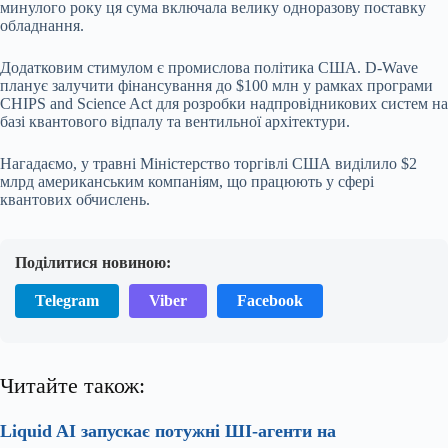
минулого року ця сума включала велику одноразову поставку
обладнання.
Додатковим стимулом є промислова політика США. D-Wave
планує залучити фінансування до $100 млн у рамках програми
CHIPS and Science Act для розробки надпровідникових систем на
базі квантового відпалу та вентильної архітектури.
Нагадаємо, у травні Міністерство торгівлі США виділило $2
млрд американським компаніям, що працюють у сфері
квантових обчислень.
Поділитися новиною:
Telegram
Viber
Facebook
Читайте також:
Liquid AI запускає потужні ШІ-агенти на