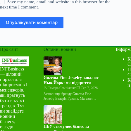
Save my name, email and website in this browser for the
next time I comment.
Опублікувати коментар
Про сайт
Останні новини
Інформ
К
С
INFBusiness
П
— діловий
С
Guzema Fine Jewelry запалює
портал для
К
Нью-Йорк: як відкриття
підприємців і
и
першого магазину вплинуло
Тамара Самійленко
Сер 7, 2026
менеджерів,
на бренд
Засновниця бренду Guzema Fine
які прагнуть
Jewelry Валерія Гузема. Магазин
бути в курсі
Guzema Fine Jewelry у Нью-Йорку –
трендів. Тут
це перший власний простір бренду
ви знайдете
за…
новини
бізнесу,
огляди
НБУ стимулює бізнес та