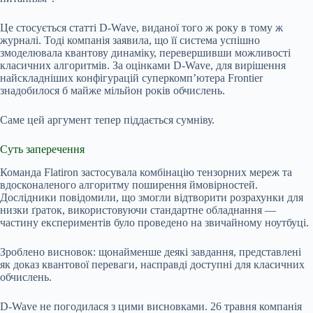
Це стосується статті D-Wave, виданої того ж року в тому ж
журналі. Тоді компанія заявила, що її система успішно
змоделювала квантову динаміку, перевершивши можливості
класичних алгоритмів. За оцінками D-Wave, для вирішення
найскладніших конфігурацій суперкомп’ютера Frontier
знадобилося б майже мільйон років обчислень.
Саме цей аргумент тепер піддається сумніву.
Суть заперечення
Команда Flatiron застосувала комбінацію тензорних мереж та
вдосконаленого алгоритму поширення ймовірностей.
Дослідники повідомили, що змогли відтворити розрахунки для
низки ґраток, використовуючи стандартне обладнання —
частину експериментів було проведено на звичайному ноутбуці.
Зроблено висновок: щонайменше деякі завдання, представлені
як доказ квантової переваги, насправді доступні для класичних
обчислень.
D-Wave не погодилася з цими висновками. 26 травня компанія