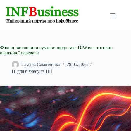
Перейти
до
вмісту
Фахівці висловили сумніви щодо заяв D‑Wave стосовно
квантової переваги
Тамара Самійленко
28.05.2026
IT для бізнесу та ШІ