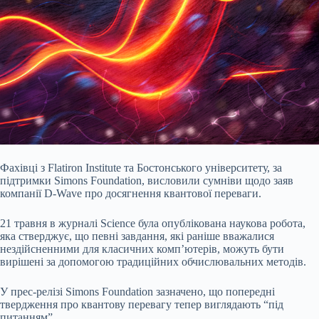
Фахівці з Flatiron Institute та Бостонського університету, за
підтримки Simons Foundation, висловили сумніви щодо заяв
компанії D-Wave про досягнення квантової переваги.
21 травня в журналі Science була опублікована наукова робота,
яка стверджує, що певні завдання, які раніше вважалися
нездійсненними для класичних комп’ютерів, можуть бути
вирішені за допомогою традиційних обчислювальних методів.
У прес-релізі Simons Foundation зазначено, що попередні
твердження про квантову перевагу тепер виглядають “під
питанням”.