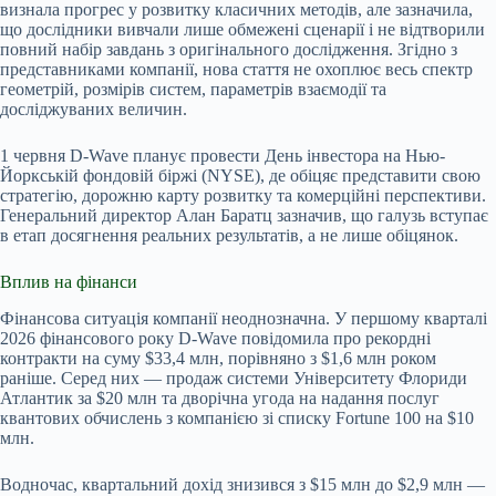
визнала прогрес у розвитку класичних методів, але зазначила,
що дослідники вивчали лише обмежені сценарії і не відтворили
повний набір завдань з оригінального дослідження. Згідно з
представниками компанії, нова стаття не охоплює весь спектр
геометрій, розмірів систем, параметрів взаємодії та
досліджуваних величин.
1 червня D-Wave планує провести День інвестора на Нью-
Йоркській фондовій біржі (NYSE), де обіцяє представити свою
стратегію, дорожню карту розвитку та комерційні перспективи.
Генеральний директор Алан Баратц зазначив, що галузь вступає
в етап досягнення реальних результатів, а не лише обіцянок.
Вплив на фінанси
Фінансова ситуація компанії неоднозначна. У першому кварталі
2026 фінансового року D-Wave повідомила про рекордні
контракти на суму $33,4 млн, порівняно з $1,6 млн роком
раніше. Серед них — продаж системи Університету Флориди
Атлантик за $20 млн та дворічна угода на надання послуг
квантових обчислень з компанією зі списку Fortune 100 на $10
млн.
Водночас, квартальний дохід знизився з $15 млн до $2,9 млн —