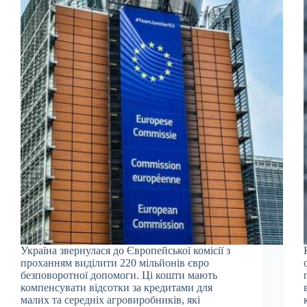
Україна звернулася до Європейської комісії з
проханням виділити 220 мільйонів євро
безповоротної допомоги. Ці кошти мають
компенсувати відсотки за кредитами для
малих та середніх агровиробників, які