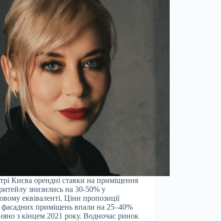
трі Києва орендні ставки на приміщення
-ритейлу знизились на 30-50% у
овому еквіваленті. Ціни пропозиції
 фасадних приміщень впали на 25–40%
няно з кінцем 2021 року. Водночас ринок