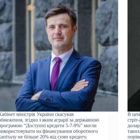
Кабінет міністрів України скасував
В цен
обмеження, згідно з яким аграрії за державною
стріт
програмою “Доступні кредити 5-7-9%” могли
долар
використовувати на фінансування оборотного
таких
капіталу не більше 20% від суми кредиту.
порів