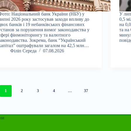
Фото: Національний банк України (НБУ) у
У лип
липні 2026 року застосував заходи впливу до
0,5 м
двох банків і 19 небанківських фінансових
на 0,
установ за порушення вимог законодавства у
та на
сфері фінмоніторингу та валютного
минул
законодавства. Зокрема, банк “Український
повід
капітал” оштрафували загалом на 42,5 млн…
Філіп Середа
07.08.2026
1
2
3
4
…
37
ни