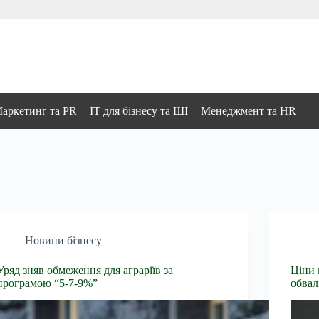
аркетинг та PR
IT для бізнесу та ШІ
Менеджмент та HR
Новини бізнесу
Уряд зняв обмеження для аграріїв за
Ціни 
програмою “5-7-9%”
обвал