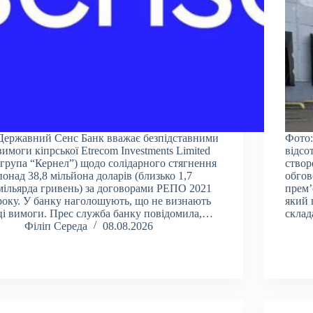
Державний Сенс Банк вважає безпідставними
Фото:
вимоги кіпрської Etrecom Investments Limited
відсо
(група “Кернел”) щодо солідарного стягнення
створ
понад 38,8 мільйона доларів (близько 1,7
обгов
мільярда гривень) за договорами РЕПО 2021
прем’
року. У банку наголошують, що не визнають
який 
ці вимоги. Прес служба банку повідомила,…
склад
Філіп Середа
08.08.2026