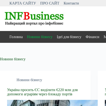
Перейти
КАРТА САЙТУ
ПРО САЙТ
Контакти
до
вмісту
Головна
Новини бізнесу
Ідеї для бізнесу
Фінанси
М
Новини бізнесу
Новини бізнесу
Україна просить ЄС виділити €220 млн для
допомоги аграріям через блокаду портів