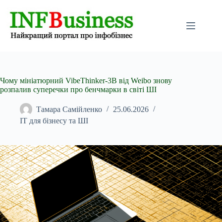
Перейти
до
вмісту
Чому мініатюрний VibeThinker-3B від Weibo знову
розпалив суперечки про бенчмарки в світі ШІ
Тамара Самійленко
25.06.2026
IT для бізнесу та ШІ