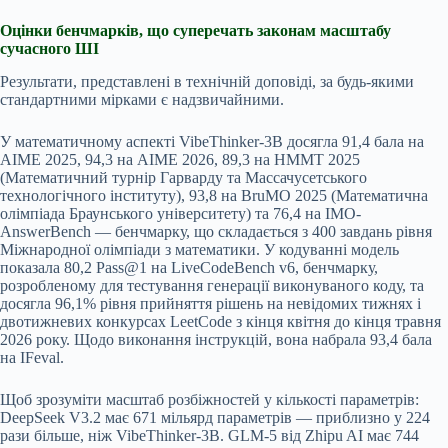
Оцінки бенчмарків, що суперечать законам масштабу
сучасного ШІ
Результати, представлені в технічній доповіді, за будь-якими
стандартними мірками є надзвичайними.
У математичному аспекті VibeThinker-3B досягла 91,4 бала на
AIME 2025, 94,3 на AIME 2026, 89,3 на HMMT 2025
(Математичний турнір Гарварду та Массачусетського
технологічного інституту), 93,8 на BruMO 2025 (Математична
олімпіада Браунського університету) та 76,4 на IMO-
AnswerBench — бенчмарку, що складається з 400 завдань рівня
Міжнародної олімпіади з математики. У кодуванні модель
показала 80,2 Pass@1 на LiveCodeBench v6, бенчмарку,
розробленому для тестування генерації виконуваного коду, та
досягла 96,1% рівня прийняття рішень на невідомих тижнях і
двотижневих конкурсах LeetCode з кінця квітня до кінця травня
2026 року. Щодо виконання інструкцій, вона набрала 93,4 бала
на IFeval.
Щоб зрозуміти масштаб розбіжностей у кількості параметрів:
DeepSeek V3.2 має 671 мільярд параметрів — приблизно у 224
рази більше, ніж VibeThinker-3B. GLM-5 від Zhipu AI має 744