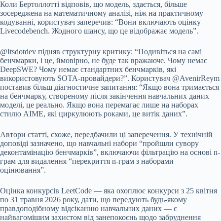
Коли Бертоллотті відповів, що модель, здається, більше
зосереджена на математичному аналізі, ніж на практичному
кодуванні, користувач заперечив: “Вони включають оцінку
Livecodebench. Жодного шансу, що це відображає модель”.
@Itsdotdev підняв структурну критику: “Подивіться на самі
бенчмарки, і це, ймовірно, не буде так вражаюче. Чому немає
DeepSWE? Чому немає стандартних бенчмарків, які
використовують SOTA-провайдери?”. Користувач @AvenirReym
поставив більш діагностичне запитання: “Якщо вона тримається
на бенчмарку, створеному після закінчення навчальних даних
моделі, це реально. Якщо вона перемагає лише на наборах
стилю AIME, які циркулюють роками, це витік даних”.
Автори статті, схоже, передбачили ці заперечення. У технічній
доповіді зазначено, що навчальні набори “пройшли сувору
деконтамінацію бенчмарків”, включаючи фільтрацію на основі n-
грам для видалення “перекриття n-грам з наборами
оцінювання”.
Оцінка конкурсів LeetCode — яка охоплює конкурси з 25 квітня
по 31 травня 2026 року, дати, що передують будь-якому
правдоподібному відсіканню навчальних даних — є
найвагомішим захистом від занепокоєнь щодо забруднення