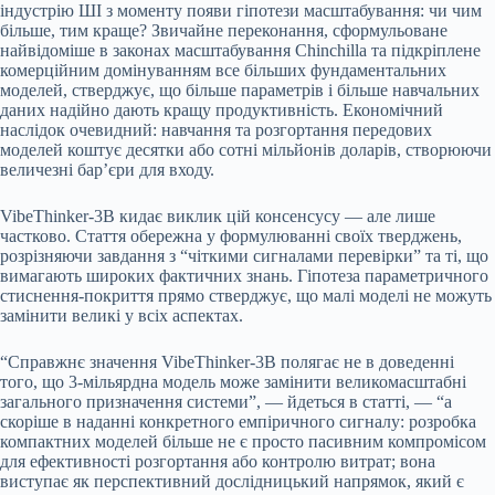
індустрію ШІ з моменту появи гіпотези масштабування: чи чим
більше, тим краще? Звичайне переконання, сформульоване
найвідоміше в законах масштабування Chinchilla та підкріплене
комерційним домінуванням все більших фундаментальних
моделей, стверджує, що більше параметрів і більше навчальних
даних надійно дають кращу продуктивність. Економічний
наслідок очевидний: навчання та розгортання передових
моделей коштує десятки або сотні мільйонів доларів, створюючи
величезні бар’єри для входу.
VibeThinker-3B кидає виклик цій консенсусу — але лише
частково. Стаття обережна у формулюванні своїх тверджень,
розрізняючи завдання з “чіткими сигналами перевірки” та ті, що
вимагають широких фактичних знань. Гіпотеза параметричного
стиснення-покриття прямо стверджує, що малі моделі не можуть
замінити великі у всіх аспектах.
“Справжнє значення VibeThinker-3B полягає не в доведенні
того, що 3-мільярдна модель може замінити великомасштабні
загального призначення системи”, — йдеться в статті, — “а
скоріше в наданні конкретного емпіричного сигналу: розробка
компактних моделей більше не є просто пасивним компромісом
для ефективності розгортання або контролю витрат; вона
виступає як перспективний дослідницький напрямок, який є