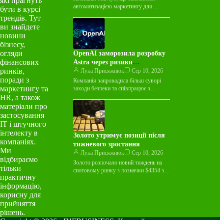
які прагнуть
автоматизацією маркетингу для
бути в курсі
електронної комерції та є публічно
трендів. Тут
акціонованою, досягла угоди про
ви знайдете
придбання стартапу Agency. Agency,…
новини
бізнесу,
огляди
OpenAI заморозила розробку
фінансових
Astra через ризики
ринків,
кібербезпеки
Лука Присяжнюк
Сер 10, 2026
поради з
Компанія запровадила більш суворі
маркетингу та
заходи безпеки та співпрацює з
державними установами й
HR, а також
організаціями у сфері безпеки ШІ для
матеріали про
додаткового тестування.…
застосування
ІТ і штучного
інтелекту в
Золото утримує позиції після
компаніях.
тижневого зростання
Ми
Лука Присяжнюк
Сер 10, 2026
відбираємо
Золото розпочало новий тиждень на
тільки
спотовому ринку з позначки $4354 за
практичну
унцію після стрімкого зростання
інформацію,
минулого тижня. Як повідомляє
Bloomberg,…
корисну для
прийняття
рішень.