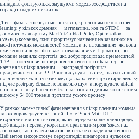
випадків, фільтруються, змушуючи модель зосередитися на
справді складних викликах.
Друга фаза застосовує навчання з підкріпленням (reinforcement
learning) у кількох доменах — математика, код та STEM — за
допомогою алгоритму MaxEnt-Guided Policy Optimization
(MGPO) команди, який пріоритезує навчання на завданнях на
межі поточних можливостей моделі, а не на завданнях, які вона
вже легко вирішує або вважає неможливими. Примітно, що
команда виявила: стратегія, яка добре працювала при масштабі
1.5B — поступове розширення контекстного вікна під час
навчання з підкріпленням — насправді погіршила
продуктивність при 3B. Вони висунули гіпотезу, що сильніший
початковий чекпойнт означав, що скорочення траєкторій аналізу
під час розігріву більше не видаляло шум, а порушувало дійсні
патерни аналізу. Рішенням було навчання з єдиним контекстним
вікном у 64 000 токенів протягом усього процесу.
У рамках математичної фази навчання з підкріпленням команда
також впроваджує так званий “Long2Short Math RL” —
вторинний етап оптимізації, який перерозподіляє винагороди,
щоб віддати перевагу коротшим правильним розв’язкам над
довшими, зменшуючи багатослівність без шкоди для точності.
Цей метод використовує перерозподіл винагород з нульовою