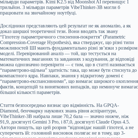
мільярди параметрів. Kimi K2.5 від Moonshot AI перевищує 1
трильйон. 3 мільярди параметрів VibeThinker-3B могли б
працювати на звичайному ноутбуці.
Дослідники представляють цей результат не як аномалію, а як
доказ ширшої теоретичної тези. Вони вводять так звану
“Гіпотезу параметричного стиснення-покриття” (Parametric
Compression-Coverage Hypothesis), яка стверджує, що різні типи
можливостей ШІ мають фундаментально різні зв’язки з розміром
моделі. Перевірюваний аналіз — той, що тестується на
математичних змаганнях та завданнях з кодування, де відповіді
можна однозначно перевірити — є тим, що в статті називається
“параметрово-щільна” здатність: така, що може бути стиснута до
компактного ядра. Навпаки, знання у відкритому домені є
“параметрово-експансивними”, що вимагає широкого охоплення
фактів, концепцій та виняткових випадків, що неминуче вимагає
більшої кількості параметрів.
Стаття безпосередньо визнає цю відмінність. На GPQA-
Diamond, бенчмарку наукових знань рівня аспірантури,
VibeThinker-3B набрала лише 70,2 бала — значно нижче, ніж
91,9, досягнуті Gemini 3 Pro, і 87,0, досягнуті Claude Opus 4.5.
Автори пишуть, що цей розрив “відповідає нашій гіпотезі, а не
суперечить їй: головний висновок полягає не в тому, що 3-