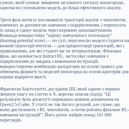
сумою, який уникає зміщення загального сигналу винагороди,
одночасно спонукаючи модель до більш ефективного аналізу.
Третя фаза витягує високоякісні траєкторії аналізу з чекпойнтів,
навчених за допомогою навчання з підкріпленням, і переносить
їх назад в єдину модель через кероване доналаштування.
Команда використовує “оцінку навчального потенціалу”
(learning-potential score) — по суті, перплексію моделі-студента на
кожній траєкторії вчителя — для пріоритезації траєкторій, які є
правильними, але які студент ще не інтерналізував. Фінальна
фаза, що називається Instruct RL, застосовує навчання з
підкріпленням до завдань з виконання інструкцій,
використовуючи комбінацію валідаторів на основі правил для
обмежень формату та моделей винагород на основі критеріїв для
оцінки відкритої якості.
Франческо Бертоллотті, дослідник ШІ, який одним з перших
звернув увагу на статтю в X, коротко описав підхід: “Ці
результати були досягнуті переважно шляхом донавчання на
Qwen2.5-Coder. У статті не так багато деталей, але схоже, що
вони дистилюють з RL чекпойнтів, а потім роблять фінальне RL-
навчання інструкцій”. Його допис набрав понад 161 000
переглядів.