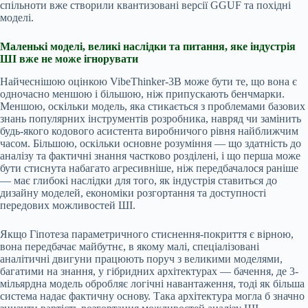
спільноти вже створили квантизовані версії GGUF та похідні
моделі.
Маленькі моделі, великі наслідки та питання, яке індустрія
ШІ вже не може ігнорувати
Найчеснішою оцінкою VibeThinker-3B може бути те, що вона є
одночасно меншою і більшою, ніж припускають бенчмарки.
Меншою, оскільки модель, яка стикається з проблемами базових
знань популярних інструментів розробника, навряд чи замінить
будь-якого кодового асистента виробничого рівня найближчим
часом. Більшою, оскільки основне розуміння — що здатність до
аналізу та фактичні знання частково розділені, і що перша може
бути стиснута набагато агресивніше, ніж передбачалося раніше
— має глибокі наслідки для того, як індустрія ставиться до
дизайну моделей, економіки розгортання та доступності
передових можливостей ШІ.
Якщо Гіпотеза параметричного стиснення-покриття є вірною,
вона передбачає майбутнє, в якому малі, спеціалізовані
аналітичні двигуни працюють поруч з великими моделями,
багатими на знання, у гібридних архітектурах — бачення, де 3-
мільярдна модель обробляє логічні навантаження, тоді як більша
система надає фактичну основу. Така архітектура могла б значно