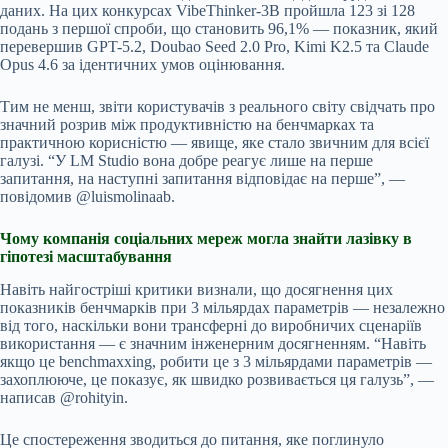
даних. На цих конкурсах VibeThinker-3B пройшла 123 зі 128
подань з першої спроби, що становить 96,1% — показник, який
перевершив GPT-5.2, Doubao Seed 2.0 Pro, Kimi K2.5 та Claude
Opus 4.6 за ідентичних умов оцінювання.
Тим не менш, звіти користувачів з реального світу свідчать про
значний розрив між продуктивністю на бенчмарках та
практичною корисністю — явище, яке стало звичним для всієї
галузі. “У LM Studio вона добре реагує лише на перше
запитання, на наступні запитання відповідає на перше”, —
повідомив @luismolinaab.
Чому компанія соціальних мереж могла знайти лазівку в
гіпотезі масштабування
Навіть найгостріші критики визнали, що досягнення цих
показників бенчмарків при 3 мільярдах параметрів — незалежно
від того, наскільки вони трансферні до виробничих сценаріїв
використання — є значним інженерним досягненням. “Навіть
якщо це benchmaxxing, робити це з 3 мільярдами параметрів —
захоплююче, це показує, як швидко розвивається ця галузь”, —
написав @rohityin.
Це спостереження зводиться до питання, яке поглинуло