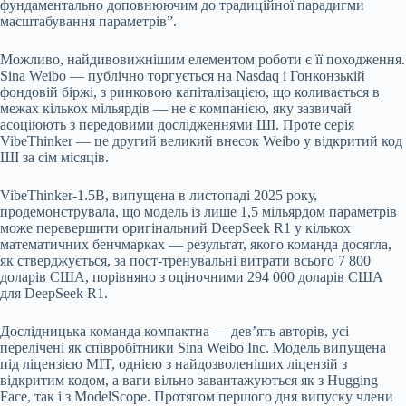
фундаментально доповнюючим до традиційної парадигми
масштабування параметрів”.
Можливо, найдивовижнішим елементом роботи є її походження.
Sina Weibo — публічно торгується на Nasdaq і Гонконзькій
фондовій біржі, з ринковою капіталізацією, що коливається в
межах кількох мільярдів — не є компанією, яку зазвичай
асоціюють з передовими дослідженнями ШІ. Проте серія
VibeThinker — це другий великий внесок Weibo у відкритий код
ШІ за сім місяців.
VibeThinker-1.5B, випущена в листопаді 2025 року,
продемонструвала, що модель із лише 1,5 мільярдом параметрів
може перевершити оригінальний DeepSeek R1 у кількох
математичних бенчмарках — результат, якого команда досягла,
як стверджується, за пост-тренувальні витрати всього 7 800
доларів США, порівняно з оціночними 294 000 доларів США
для DeepSeek R1.
Дослідницька команда компактна — дев’ять авторів, усі
перелічені як співробітники Sina Weibo Inc. Модель випущена
під ліцензією MIT, однією з найдозволеніших ліцензій з
відкритим кодом, а ваги вільно завантажуються як з Hugging
Face, так і з ModelScope. Протягом першого дня випуску члени