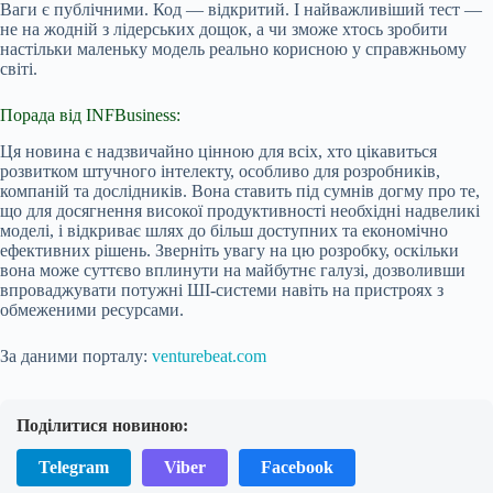
Ваги є публічними. Код — відкритий. І найважливіший тест —
не на жодній з лідерських дощок, а чи зможе хтось зробити
настільки маленьку модель реально корисною у справжньому
світі.
Порада від INFBusiness:
Ця новина є надзвичайно цінною для всіх, хто цікавиться
розвитком штучного інтелекту, особливо для розробників,
компаній та дослідників. Вона ставить під сумнів догму про те,
що для досягнення високої продуктивності необхідні надвеликі
моделі, і відкриває шлях до більш доступних та економічно
ефективних рішень. Зверніть увагу на цю розробку, оскільки
вона може суттєво вплинути на майбутнє галузі, дозволивши
впроваджувати потужні ШІ-системи навіть на пристроях з
обмеженими ресурсами.
За даними порталу:
venturebeat.com
Поділитися новиною:
Telegram
Viber
Facebook