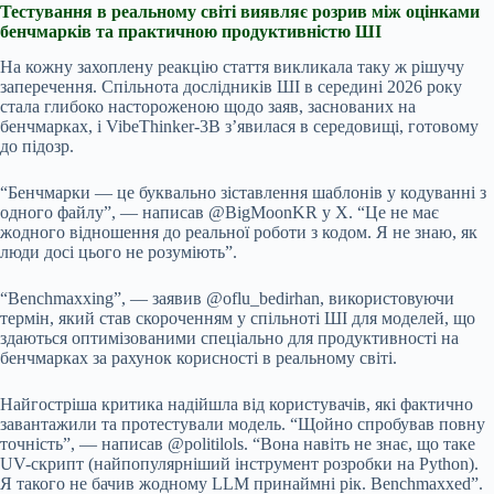
Тестування в реальному світі виявляє розрив між оцінками
бенчмарків та практичною продуктивністю ШІ
На кожну захоплену реакцію стаття викликала таку ж рішучу
заперечення. Спільнота дослідників ШІ в середині 2026 року
стала глибоко настороженою щодо заяв, заснованих на
бенчмарках, і VibeThinker-3B з’явилася в середовищі, готовому
до підозр.
“Бенчмарки — це буквально зіставлення шаблонів у кодуванні з
одного файлу”, — написав @BigMoonKR у X. “Це не має
жодного відношення до реальної роботи з кодом. Я не знаю, як
люди досі цього не розуміють”.
“Benchmaxxing”, — заявив @oflu_bedirhan, використовуючи
термін, який став скороченням у спільноті ШІ для моделей, що
здаються оптимізованими спеціально для продуктивності на
бенчмарках за рахунок корисності в реальному світі.
Найгостріша критика надійшла від користувачів, які фактично
завантажили та протестували модель. “Щойно спробував повну
точність”, — написав @politilols. “Вона навіть не знає, що таке
UV-скрипт (найпопулярніший інструмент розробки на Python).
Я такого не бачив жодному LLM принаймні рік. Benchmaxxed”.