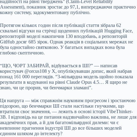
надійності на рівні тверджень” (Claim-Level Reliability
Assessment), показник зростає до 97,1, випереджаючи практично
кожну систему, задокументовану публічно.
Протягом кількох годин після публікації стаття зібрала 62
схвальні відгуки на стрічці щоденних публікацій Hugging Face,
репозиторій моделі накопичив 130 вподобань, а репозиторій
GitHub досяг 685 зірок. Однак реакція в соціальних мережах не
була одностайно святковою. У багатьох випадках вона була
глибоко скептичною.
“ЩО, ЧОРТ ЗАБИРАЙ, відбувається в ШІ?” — написав
користувач @orcus108 у X, опублікувавши допис, який набрав
понад 161 000 переглядів. “3-мільярдна модель щойно показала
результати в кодуванні на рівні Claude Opus 4.5… Я щиро не
знаю, чи це прорив, чи бенчмарки зламані”.
Ця напруга — між справжнім науковим прогресом і зростаючою
підозрою, що бенчмарки ШІ стали настільки гнучкими, що
втратили своє значення, — лежить в основі історії VibeThinker-
3B. І відповідь на це питання надзвичайно важлива, не лише для
академічних прав, а й для багатомільярдної дилеми: чи є
невпинне прагнення індустрії ШІ до все більших моделей
єдиним шляхом до інтелекту?