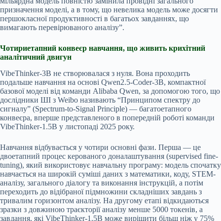
мільярдна модель повністю замінила провідні загального
призначення моделі, а в тому, що невелика модель може досягти
першокласної продуктивності в багатьох завданнях, що
вимагають перевірюваного аналізу”.
Чотириетапний конвеєр навчання, що живить крихітний
аналітичний двигун
VibeThinker-3B не створювалася з нуля. Вона проходить
подальше навчання на основі Qwen2.5-Coder-3B, компактної
базової моделі від команди Alibaba Qwen, за допомогою того, що
дослідники ШІ з Weibo називають “Принципом спектру до
сигналу” (Spectrum-to-Signal Principle) — багатоетапного
конвеєра, вперше представленого в попередній роботі команди
VibeThinker-1.5B у листопаді 2025 року.
Навчання відбувається у чотири основні фази. Перша — це
двоетапний процес керованого доналаштування (supervised fine-
tuning), який використовує навчальну програму: модель спочатку
навчається на широкій суміші даних з математики, коду, STEM-
аналізу, загального діалогу та виконання інструкцій, а потім
переходить до відібраної підмножини складніших завдань з
тривалим горизонтом аналізу. На другому етапі відкидаються
зразки з довжиною траєкторії аналізу менше 5000 токенів, а
завдання, які VibeThinker-1.5B може вирішити більш ніж у 75%