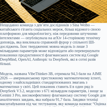
Нещодавно команда з дев’яти дослідників з Sina Weibo —
китайського гіганта соціальних мереж, більш відомого своєю
платформою для мікроблогінгу, ніж передовими штучними
інтелектами — опублікувала на arXiv 14-сторінкову технічну
доповідь, яка викликала справжній фурор у спільноті ШІ-
досліджень. Їхнє твердження: мовна модель із лише 3
мільярдами параметрів може відповідати або перевершувати
показники продуктивності флагманських систем від Google
DeepMind, OpenAI, Anthropic та DeepSeek, які в сотні разів
більші.
Модель, названа VibeThinker-3B, отримала 94,3 бали на AIME
2026 — американському престижному математичному іспиті,
одному з найскладніших стандартизованих змагань з
математики у світі. Цей показник ставить її в один ряд із
DeepSeek V3.2, моделлю з 671 мільярдом параметрів, і вище за
Gemini 3 Pro, високоефективну флагманську систему Google для
аналітичних завдань, яка набрала 91,7 бала. Завдяки техніці
масштабування під час тестування, яку команда називає “Оцінка