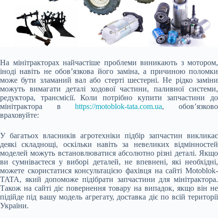
На мінітракторах найчастіше проблеми виникають з мотором,
іноді навіть не обов’язкова його заміна, а причиною поломки
може бути зламаний вал або стерті шестерні. Не рідко заміни
можуть вимагати деталі ходової частини, паливної системи,
редуктора, трансмісії. Коли потрібно купити запчастини до
мінітрактора в
https://motoblok-tata.com.ua
, обов’язков
враховуйте:
У багатьох власників агротехніки підбір запчастин викликає
деякі складнощі, оскільки навіть за невеликих відмінностей
моделей можуть встановлюватися абсолютно різні деталі. Якщо
ви сумніваєтеся у виборі деталей, не впевнені, які необхідні,
можете скористатися консультацією фахівця на сайті Motoblok-
TATA, який допоможе підібрати запчастини для мінітрактора.
Також на сайті діє повернення товару на випадок, якщо він не
підійде під вашу модель агрегату, доставка діє по всій території
України.