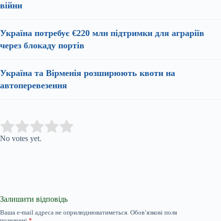
війни
Україна потребує €220 млн підтримки для аграріїв
через блокаду портів
Україна та Вірменія розширюють квоти на
автоперевезення
Submit Rating
Rate this item:
No votes yet.
Залишити відповідь
Ваша e-mail адреса не оприлюднюватиметься.
Обов’язкові поля
позначені
*