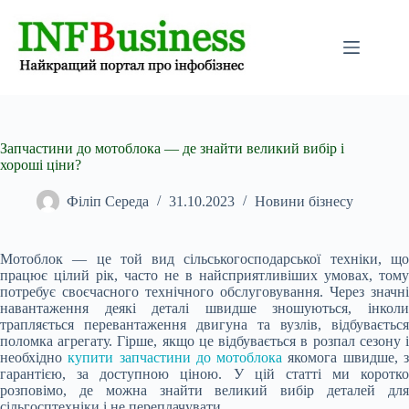
Перейти
до
вмісту
Запчастини до мотоблока — де знайти великий вибір і
хороші ціни?
Філіп Середа
31.10.2023
Новини бізнесу
Мотоблок — це той вид сільськогосподарської техніки, що
працює цілий рік, часто не в найсприятливіших умовах, тому
потребує своєчасного технічного обслуговування. Через значні
навантаження деякі деталі швидше зношуються, інколи
трапляється перевантаження двигуна та вузлів, відбувається
поломка агрегату. Гірше, якщо це відбувається в розпал сезону і
необхідно
купити запчастини до мотоблока
якомога швидше, 
гарантією, за доступною ціною. У цій статті ми коротко
розповімо, де можна знайти великий вибір деталей для
сільгосптехніки і не переплачувати.