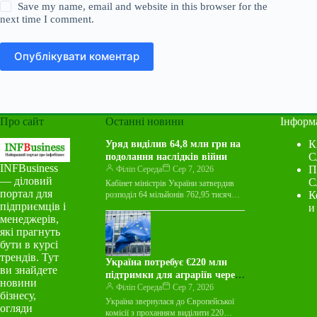
Save my name, email and website in this browser for the
next time I comment.
Опублікувати коментар
Про сайт
Останні новини
Інформ
К
Уряд виділив 64,8 млн грн на
С
подолання наслідків війни
INFBusiness
П
Філіп Середа
Сер 7, 2026
— діловий
С
Кабінет міністрів України затвердив
портал для
К
розподіл 64 мільйонів 762,95 тисяч
підприємців і
гривень бюджетних коштів. Ці кошти
и
передбачені у державному бюджеті на
менеджерів,
2026…
які прагнуть
бути в курсі
трендів. Тут
Україна потребує €220 млн
ви знайдете
підтримки для аграріїв через
новини
блокаду портів
Філіп Середа
Сер 7, 2026
бізнесу,
Україна звернулася до Європейської
огляди
комісії з проханням виділити 220