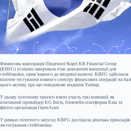
Фінансова корпорація Південної Кореї KB Financial Group
(KBFG) успішно завершила етап
доведення концепції
для
стейблкоїна, прив’язаного до місцевої валюти. KBFG
здійснила
пілотне тестування повного спектру фінансових операцій на базі
цього активу, про що повідомляє видання Yonhap.
У цьому пілотному проєкті взяли участь такі компанії, як
платіжний провайдер KG Inicis, блокчейн-платформа Kaia та
фінтех-організація OpenAsset.
У рамках пілотного запуску KBFG дослідила декілька прикладів
застосування стейблкоїна: