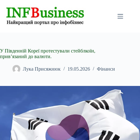
Перейти
до
вмісту
У Південній Кореї протестували стейблкоїн,
прив’язаний до валюти.
Лука Присяжнюк
19.05.2026
Фінанси