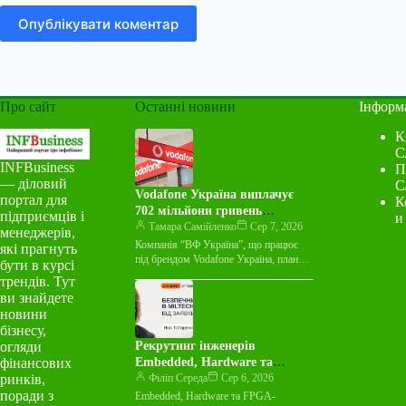
Опублікувати коментар
Про сайт
Останні новини
Інформ
К
С
INFBusiness
П
— діловий
С
Vodafone Україна виплачує
портал для
К
702 мільйони гривень
підприємців і
и
дивідендів
Тамара Самійленко
Сер 7, 2026
менеджерів,
Компанія “ВФ Україна”, що працює
які прагнуть
під брендом Vodafone Україна, планує
бути в курсі
виплатити своїм акціонерам 702
трендів. Тут
мільйони гривень дивідендів за
ви знайдете
рахунок чистого…
новини
бізнесу,
огляди
Рекрутинг інженерів
фінансових
Embedded, Hardware та
ринків,
FPGA: детальний посібник
Філіп Середа
Сер 6, 2026
поради з
Embedded, Hardware та FPGA-