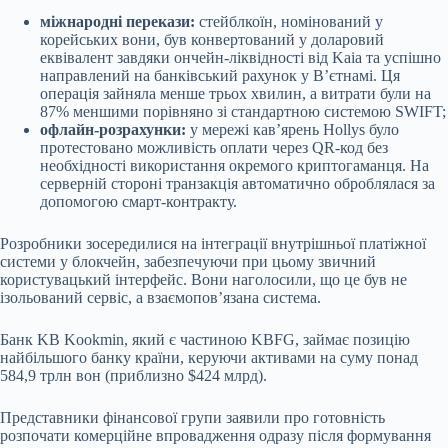
міжнародні перекази:
стейблкоїн, номінований у
корейських вони, був конвертований у доларовий
еквівалент завдяки ончейн-ліквідності від Kaia та успішно
направлений на банківський рахунок у В’єтнамі. Ця
операція зайняла менше трьох хвилин, а витрати були на
87% меншими порівняно зі стандартною системою SWIFT;
офлайн-розрахунки:
у мережі кав’ярень Hollys було
протестовано можливість оплати через QR-код без
необхідності використання окремого криптогаманця. На
серверній стороні транзакція автоматично оброблялася за
допомогою смарт-контракту.
Розробники зосередилися на інтеграції внутрішньої платіжної
системи у блокчейн, забезпечуючи при цьому звичний
користувацький інтерфейс. Вони наголосили, що це був не
ізольований сервіс, а взаємопов’язана система.
Банк KB Kookmin, який є частиною KBFG, займає позицію
найбільшого банку країни, керуючи активами на суму понад
584,9 трлн вон (приблизно $424 млрд).
Представники фінансової групи заявили про готовність
розпочати комерційне впровадження одразу після формування