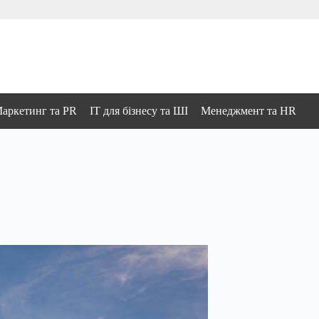
аркетинг та PR
IT для бізнесу та ШІ
Менеджмент та HR