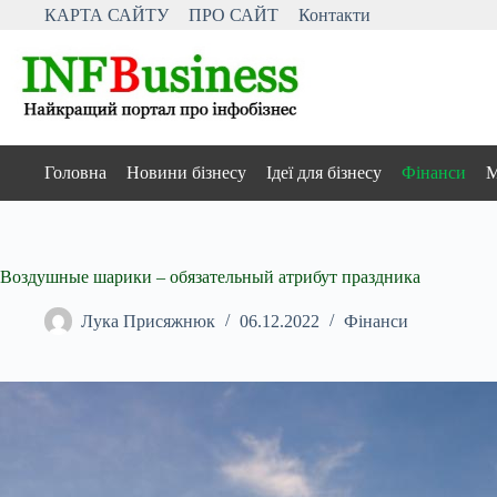
Перейти
КАРТА САЙТУ
ПРО САЙТ
Контакти
до
вмісту
Головна
Новини бізнесу
Ідеї для бізнесу
Фінанси
М
Воздушные шарики – обязательный атрибут праздника
Лука Присяжнюк
06.12.2022
Фінанси