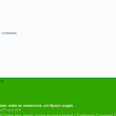
 I comment.
ни
аїни: найм не спиняється, але бракує кадрів
юк
Сер 9, 2026
 України, Фото: magnific Загальна чисельність фахівців у 50 найбільших ІТ-компаніях 