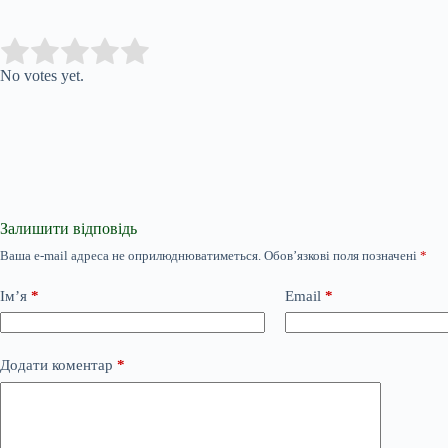
Submit Rating
Rate this item:
No votes yet.
Залишити відповідь
Ваша e-mail адреса не оприлюднюватиметься.
Обов’язкові поля позначені
*
Ім’я
*
Email
*
Додати коментар
*