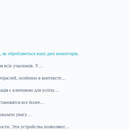
, як обробляються ваші дані коментарів
.
ля всіх учасників. У…
траслей, особенно в контексте…
ікація є ключовою для успіху…
становятся все более…
показати увагу…
ности. Эти устройства позволяют…