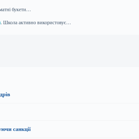
оматні букети…
я
. Школа активно використовує…
дрів
уючи санкції