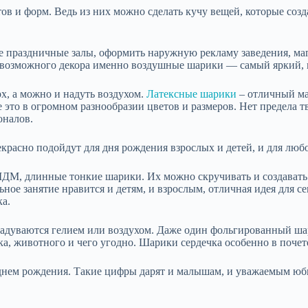
в и форм. Ведь из них можно сделать кучу вещей, которые созда
е праздничные залы, оформить наружную рекламу заведения, маг
о возможного декора именно воздушные шарики — самый яркий,
, а можно и надуть воздухом.
Латексные шарики
– отличный ма
е это в огромном разнообразии цветов и размеров. Нет предела 
оналов.
расно подойдут для дня рождения взрослых и детей, и для любо
ШДМ, длинные тонкие шарики. Их можно скручивать и создавать
ное занятие нравится и детям, и взрослым, отличная идея для с
ка.
надуваются гелием или воздухом. Даже один фольгированный шар
а, животного и чего угодно. Шарики сердечка особенно в поче
нем рождения. Такие цифры дарят и малышам, и уважаемым юби