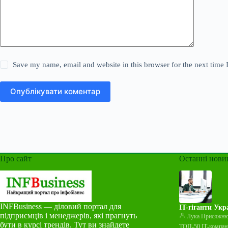
Save my name, email and website in this browser for the next time
Опублікувати коментар
Про сайт
Останні нови
INFBusiness — діловий портал для
IT-гіганти Укр
підприємців і менеджерів, які прагнуть
Лука Присяжн
бути в курсі трендів. Тут ви знайдете
ТОП-50 ІТ-компаній