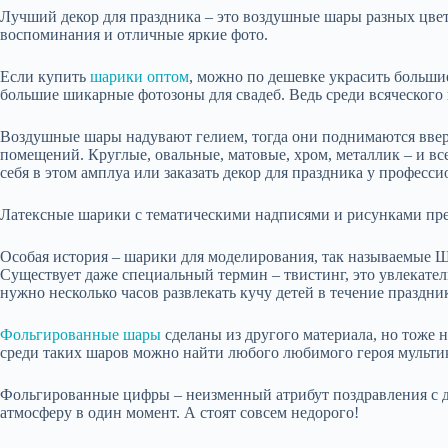
Лучший декор для праздника – это воздушные шары разных цвето
воспоминания и отличные яркие фото.
Если купить
шарики оптом
, можно по дешевке украсить больши
большие шикарные фотозоны для свадеб. Ведь среди всяческог
Воздушные шары надувают гелием, тогда они поднимаются вверх
помещений. Круглые, овальные, матовые, хром, металлик – и вс
себя в этом амплуа или заказать декор для праздника у професси
Латексные шарики с тематическими надписями и рисунками прек
Особая история – шарики для моделирования, так называемые 
Существует даже специальный термин – твистинг, это увлекатель
нужно несколько часов развлекать кучу детей в течение праздни
Фольгированные шары
сделаны из другого материала, но тоже 
среди таких шаров можно найти любого любимого героя мультик
Фольгированные цифры – неизменный атрибут поздравления с д
атмосферу в один момент. А стоят совсем недорого!