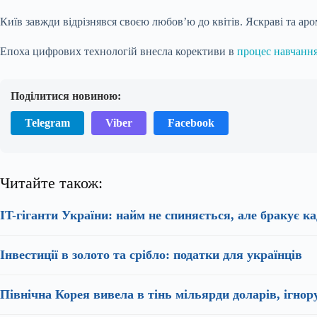
Київ завжди відрізнявся своєю любов’ю до квітів. Яскраві та ар
Епоха цифрових технологій внесла корективи в
процес навчанн
Поділитися новиною:
Telegram
Viber
Facebook
Читайте також:
IT-гіганти України: найм не спиняється, але бракує ка
Інвестиції в золото та срібло: податки для українців
Північна Корея вивела в тінь мільярди доларів, ігнор