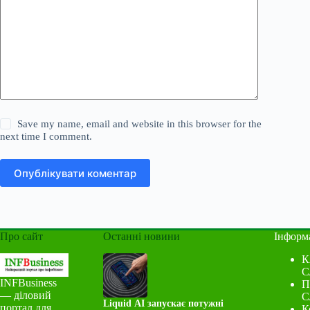
Save my name, email and website in this browser for the
next time I comment.
Опублікувати коментар
Про сайт
Останні новини
Інформ
К
С
INFBusiness
П
— діловий
С
Liquid AI запускає потужні
портал для
К