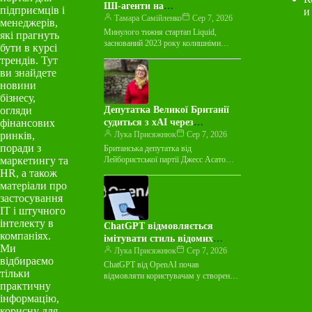
ШІ-агенти на
підприємців і
и
мікрокомп’ютерах
Тамара Самійленко
Сер 7, 2026
менеджерів,
Минулого тижня стартап Liquid,
які прагнуть
заснований 2023 року колишніми
бути в курсі
науковцями з MIT, представив
трендів. Тут
LFM2.5-2.6B — нову мовну модель з
ви знайдете
відкритими ваговими…
новини
бізнесу,
огляди
Депутатка Великої Британії
фінансових
судиться з xAI через
ринків,
порнографічні зображення
Лука Присяжнюк
Сер 7, 2026
поради з
Британська депутатка від
маркетингу та
Лейбористської партії Джесс Асато
подала до суду на компанію xAI Ілона
HR, а також
Маска. Причиною стали фейкові,
матеріали про
сексуалізовані зображення…
застосування
ІТ і штучного
інтелекту в
ChatGPT відмовляється
компаніях.
імітувати стиль відомих
Ми
письменників
Лука Присяжнюк
Сер 7, 2026
відбираємо
ChatGPT від OpenAI почав
тільки
відмовляти користувачам у створенні
практичну
текстів, написаних у стилі відомих
інформацію,
письменників. Натомість він пропонує
згенерувати контент, який…
корисну для