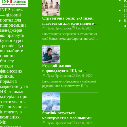
К
С
INFBusiness
П
— діловий
С
Стратегічна сесія: 2-3 тижні
портал для
К
підготовки для ефективного
підприємців і
и
бізнесу
Лука Присяжнюк
Сер 6, 2026
менеджерів,
Ілюстративне зображення стратегічної
які прагнуть
сесії бізнес-команди Стратегічні сесії
бути в курсі
бізнесу можна умовно поділити на три
трендів. Тут
типи: провальні, збалансовані та
ви знайдете
трансформаційні. Провальна —…
новини
бізнесу,
огляди
Редакції масово
фінансових
впроваджують ШІ, та
ринків,
губляться у стратегіях
Лука Присяжнюк
Сер 6, 2026
поради з
Ілюстративне зображення української
маркетингу та
редакції, яка використовує ШІ у
робочих процесах. Створено
HR, а також
Marketer.ua за допомогою штучного
матеріали про
інтелекту. Штучний інтелект (ШІ)
застосування
вже…
ІТ і штучного
інтелекту в
Starlink готується
компаніях.
конкурувати з мобільними
Ми
гігантами, запропонувавши
Лука Присяжнюк
Сер 6, 2026