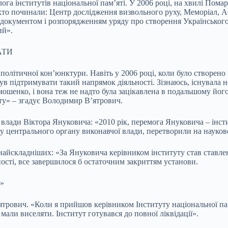
ога інститутів національної пам’яті. У 2006 році, на хвилі Помар
хто починали: Центр дослідження визвольного руху, Меморіал, Ас
документом і розпорядженням уряду про створення Українського 
ий».
АТИ
 політичної кон’юнктури. Навіть у 2006 році, коли було створено 
ув підтримувати такий напрямок діяльності. Зізнаюсь, існувала 
ошенко, і вона теж не надто була зацікавлена в подальшому його 
нту» – згадує Володимир В’ятрович.
влади Віктора Януковича: «2010 рік, перемога Януковича – інсти
у центрального органу виконавчої влади, перетворили на науково
 найскладніших: «За Януковича керівником інституту став ставле
ності, все завершилося б остаточним закриттям установи.
»
трович. «Коли я прийшов керівником Інституту національної пам’
мали виселяти. Інститут готувався до повної ліквідації».