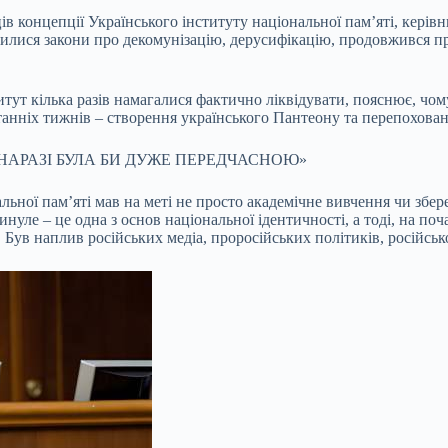
в концепції Українського інституту національної пам’яті, керівн
явилися закони про декомунізацію, дерусифікацію, продовжився пр
тут кілька разів намагалися фактично ліквідувати, пояснює, чом
останніх тижнів – створення українського Пантеону та перепохов
 НАРАЗІ БУЛА БИ ДУЖЕ ПЕРЕДЧАСНОЮ»
ьної пам’яті мав на меті не просто академічне вивчення чи збер
нуле – це одна з основ національної ідентичності, а тоді, на поч
. Був наплив російських медіа, проросійських політиків, російськ