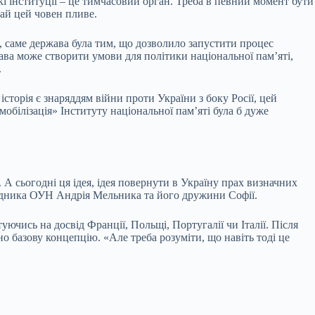
і інституції – це тимчасовий орган. Треба в певний момент бути
хай цей човен пливе.
 саме держава була тим, що дозволило запустити процес
ва може створити умови для політики національної пам’яті,
.
сторія є знаряддям війни проти України з боку Росії, цей
обілізація» Інституту національної пам’яті була б дуже
А сьогодні ця ідея, ідея повернути в Україну прах визначних
відника ОУН Андрія Мельника та його дружини Софії.
ючись на досвід Франції, Польщі, Португалії чи Італії. Після
о базову концепцію. «Але треба розуміти, що навіть тоді це