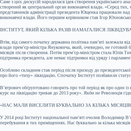
Саме з цих дискусій народилася ідея створення українського анал
створений як центральний орган виконавчої влади. «Серед тих, 
представників адміністрації президента Ющенка працювали над 
виконавчої влади. Його першим керівником став Ігор Юхновськ
ІНСТИТУТ, ЯКИЙ КІЛЬКА РАЗІВ НАМАГАЛИСЯ ЛІКВІДУВ
Втім, від самого початку державна політика пам’яті залежала від
влади прем’єр-міністра Януковича, який, очевидно, не готовий б
місяців після створення. Потім прем’єр-міністром стала Юлія Тим
підтримка президента, але немає підтримки від уряду і парламе
Особливо складним став період після приходу до президентської 
про його «тиху» ліквідацію. Спочатку Інститут позбавили статус
В’ятрович обґрунтовано говорить про той період як про один із
курс на ліквідацію тривав до 2013 року». Якби не Революція гід
«НАС МАЛИ ВИСЕЛИТИ БУКВАЛЬНО ЗА КІЛЬКА МІСЯЦІВ
У 2014 році Інститут національної пам’яті очолив Володимир В’я
перебування в тих приміщеннях. Нас буквально за кілька місяців 