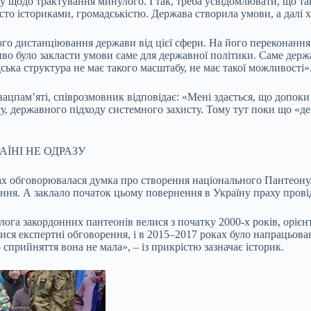
 щодо трактування минулого. І так, треба усвідомлювати, що так
осто істориками, громадськістю. Держава створила умови, а далі 
о дистанціювання держави від цієї сфери. На його переконання,
о було закласти умови саме для державної політики. Саме держа
ська структура не має такого масштабу, не має такої можливості»
ацпам’яті, співрозмовник відповідає: «Мені здається, що допоки і
у, державного підходу системного захисту. Тому тут поки що «дем
ЇНІ НЕ ОДРАЗУ
ах обговорювалася думка про створення національного Пантеону. 
ення. А заклало початок цьому повернення в Україну праху про
га закордонних пантеонів велися з початку 2000-х років, орієнту
ися експертні обговорення, і в 2015–2017 роках було напрацьован
 сприйняття вона не мала», – із прикрістю зазначає історик.