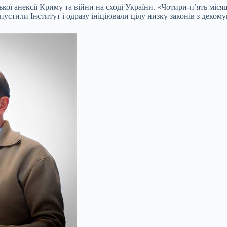
кої анексії Криму та війни на сході України. «Чотири-п’ять міс
устили Інститут і одразу ініціювали цілу низку законів з декомун