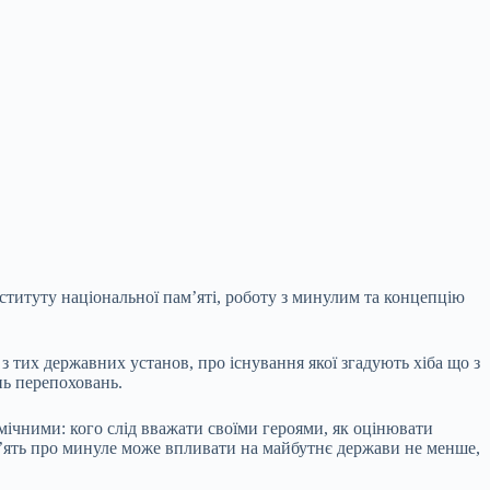
титуту національної пам’яті, роботу з минулим та концепцію
 з тих державних установ, про існування якої згадують хіба що з
ь перепоховань.
емічними: кого слід вважати своїми героями, як оцінювати
ам’ять про минуле може впливати на майбутнє держави не менше,