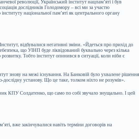
анчевої революції, Український інститут нацпам’яті і був
оціація дослідників Голодомору – всі ми за участю
інституту національної пам’яті як центрального органу
Інститут, відбувалися негативні зміни. «Йдеться про прихід до
небезпека, що УІНП буде ліквідований буквально через кілька
розвитку. Тобто інститут опинився в ситуації, коли ніби є
тут знову на межі існування. На Банковій було ухвалене рішення
-дослідну установу. Що це таке, толком ніхто не розумів».
ник КПУ Солдатенко, що само по собі звучало знущально. І цей
яті, вже закінчувалися навіть терміни договорів на