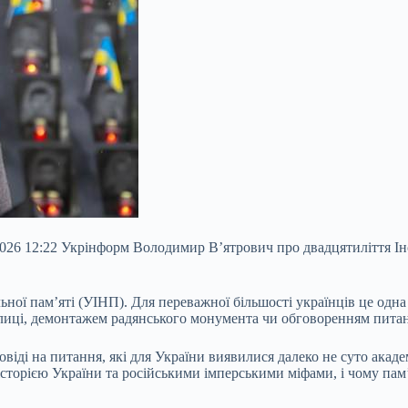
026 12:22 Укрінформ Володимир В’ятрович про двадцятиліття Інс
ьної пам’яті (УІНП). Для переважної більшості українців це одна
улиці, демонтажем радянського монумента чи обговоренням
питан
віді на питання, які для України виявилися далеко не суто акад
 історією України та російськими імперськими міфами, і чому п