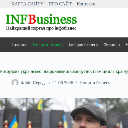
Перейти
КАРТА САЙТУ
ПРО САЙТ
Контакти
до
вмісту
Головна
Новини бізнесу
Ідеї для бізнесу
Фінанси
М
Розбудова української національної самобутності зміцнила країну
Філіп Середа
11.06.2026
Новини бізнесу