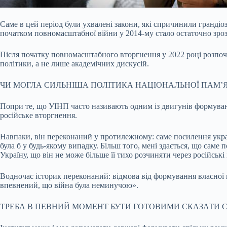
Саме в цей період були ухвалені закони, які спричинили грандіо
початком повномасштабної війни у 2014-му стало остаточно зроз
Після початку повномасштабного вторгнення у 2022 році розпоч
політики, а не лише академічних дискусій.
ЧИ МОГЛА СИЛЬНІША ПОЛІТИКА НАЦІОНАЛЬНОЇ ПАМ’ЯТ
Попри те, що УІНП часто називають одним із двигунів формуванн
російське вторгнення.
Навпаки, він переконаний у протилежному: саме посилення украї
була б у будь-якому випадку. Більш того, мені здається, що саме 
Україну, що він не може більше її тихо розчиняти через російськ
Водночас історик переконаний: відмова від формування власної п
впевнений, що війна була неминучою».
ТРЕБА В ПЕВНИЙ МОМЕНТ БУТИ ГОТОВИМИ СКАЗАТИ СО