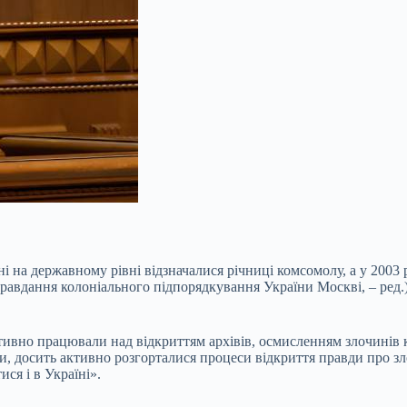
і на державному рівні відзначалися річниці комсомолу, а у 2003 
равдання колоніального підпорядкування України Москві, – ред.)
ктивно працювали над відкриттям архівів, осмисленням злочинів
, досить активно розгорталися процеси відкриття правди про зло
ся і в Україні».