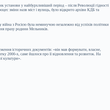
ик установи у найбурхливіший період – після Революції гідності
оцес зміни назв міст і вулиць, було відкрито архіви КДБ та
у війна з Росією була неминучою незалежно від успіхів політики
ання праху родини Мельників.
еження історичних документів: «він мав формувати, власне,
атку 2000-х, саме йшлося про її відновлення та розвиток. На
ої культури».