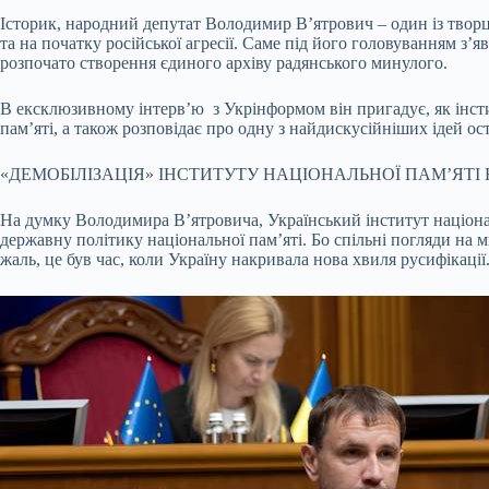
Історик, народний депутат Володимир В’ятрович – один із творці
та на початку російської агресії. Саме під його головуванням з’
розпочато створення єдиного архіву радянського минулого.
В ексклюзивному інтерв’ю з Укрінформом він пригадує, як інсти
пам’яті, а також розповідає про одну з найдискусійніших ідей 
«ДЕМОБІЛІЗАЦІЯ» ІНСТИТУТУ НАЦІОНАЛЬНОЇ ПАМ’ЯТІ
На думку Володимира В’ятровича, Український інститут націонал
державну політику національної пам’яті. Бо спільні погляди на ми
жаль, це був час, коли Україну накривала нова хвиля русифікації