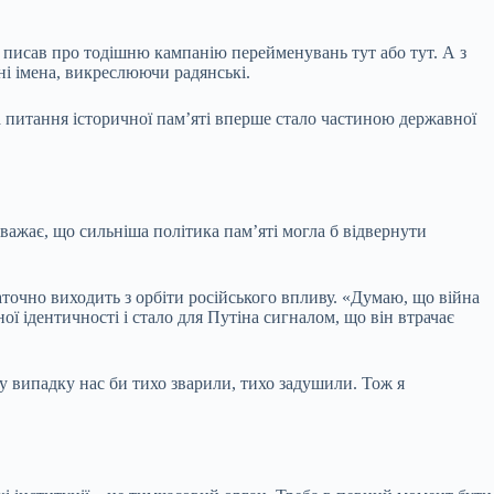
еж писав про тодішню кампанію перейменувань тут або тут. А з
ні імена, викреслюючи радянські.
 питання історичної пам’яті вперше стало частиною державної
важає, що сильніша політика пам’яті могла б відвернути
точно виходить з орбіти російського впливу. «Думаю, що війна
ої ідентичності і стало для Путіна сигналом, що він втрачає
у випадку нас би тихо зварили, тихо задушили. Тож я