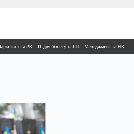
аркетинг та PR
IT для бізнесу та ШІ
Менеджмент та HR
.