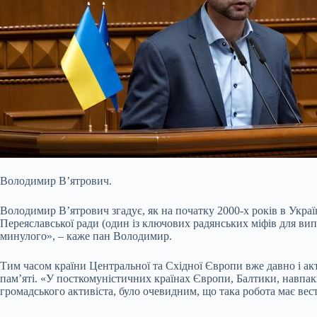
Володимир В’ятрович.
Володимир В’ятрович згадує, як на початку 2000-х років в Україн
Переяславської ради (один із ключових радянських міфів для вип
минулого», – каже пан Володимир.
Тим часом країни Центральної та Східної Європи вже давно і а
пам’яті. «У посткомуністичних країнах Європи, Балтики, навпаки
громадського активіста, було очевидним, що така робота має вести