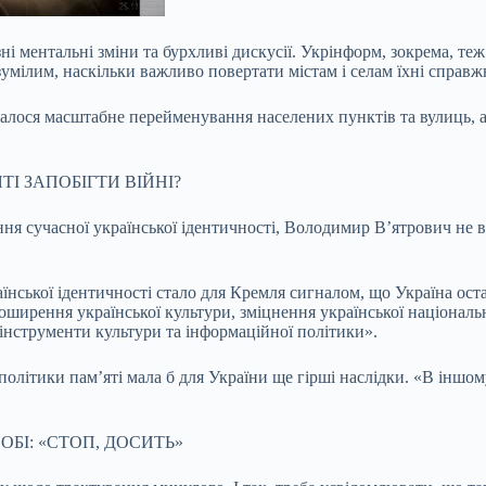
зні ментальні зміни та бурхливі дискусії. Укрінформ, зокрема, т
умілим, наскільки важливо повертати містам і селам їхні справж
алося масштабне перейменування населених пунктів та вулиць, а
І ЗАПОБІГТИ ВІЙНІ?
я сучасної української ідентичності, Володимир В’ятрович не в
нської ідентичності стало для Кремля сигналом, що Україна оста
поширення української культури, зміцнення української національн
і інструменти культури та інформаційної політики».
олітики пам’яті мала б для України ще гірші наслідки. «В іншом
БІ: «СТОП, ДОСИТЬ»