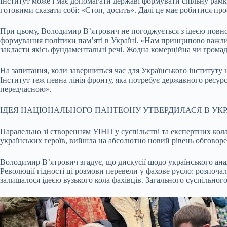
Інститут може і має допомагати державі формувати спільну рамку
готовими сказати собі: «Стоп, досить». Далі це має робитися пр
При цьому, Володимир В’ятрович не погоджується з ідеєю повног
формування політики пам’яті в Україні. «Нам принципово важлив
закласти якісь фундаментальні речі. Жодна комерційна чи громад
На запитання, коли завершиться час для Українського інституту н
Інститут теж певна лінія фронту, яка потребує державного ресурс
передчасною».
ІДЕЯ НАЦІОНАЛЬНОГО ПАНТЕОНУ УТВЕРДИЛАСЯ В УКРА
Паралельно зі створенням УІНП у суспільстві та експертних кол
українських героїв, вийшла на абсолютно новий рівень обговор
Володимир В’ятрович згадує, що дискусії щодо українського анало
Революції гідності ці розмови перевели у фахове русло: розпочал
залишалося ідеєю вузького кола фахівців. Загального суспільного