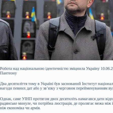
Робота над національною ідентичністю зміцнила Україну 10.06.2
Пантеону
Два десятиліття тому в Україні був заснований Інститут націонал
нагоди певних дат або у зв’язку з черговим перейменуванням в
Однак, саме УІНП протягом двох десятиліть намагався дати відпо
радянське минуле, чи потрібна люстрація, де пролягає межа між
ніж економіка чи армія.