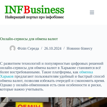
Перейти
до
вмісту
Онлайн-сервисы для обмена валют
Філіп Середа
26.10.2024
Новини бізнесу
С развитием технологий и популярностью цифровых решений
онлайн-сервисы для обмена валют в Харькове становятся всё
более востребованными. Такие платформы, как
обменка
Харьков
предлагают пользователям удобный и быстрый способ
обмена валют, позволяя избежать очередей и сэкономить время.
Однако у онлайн-обменников есть свои особенности и риски,
которые важно учитывать.