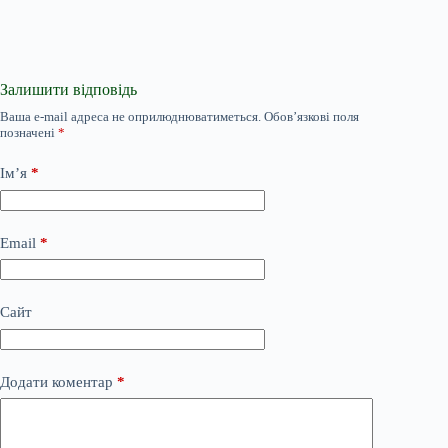
Залишити відповідь
Ваша e-mail адреса не оприлюднюватиметься.
Обов’язкові поля
позначені
*
Ім’я
*
Email
*
Сайт
Додати коментар
*