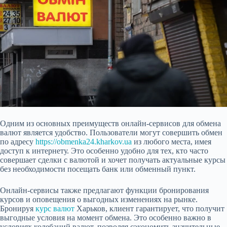
Одним из основных преимуществ онлайн-сервисов для обмена
валют является удобство. Пользователи могут совершить обмен
по адресу
https://obmenka24.kharkov.ua
из любого места, имея
доступ к интернету. Это особенно удобно для тех, кто часто
совершает сделки с валютой и хочет получать актуальные курсы
без необходимости посещать банк или обменный пункт.
Онлайн-сервисы также предлагают функции бронирования
курсов и оповещения о выгодных изменениях на рынке.
Бронируя
курс валют
Харьков, клиент гарантирует, что получит
выгодные условия на момент обмена. Это особенно важно в
условиях колебаний валют, позволяя сэкономить значительные