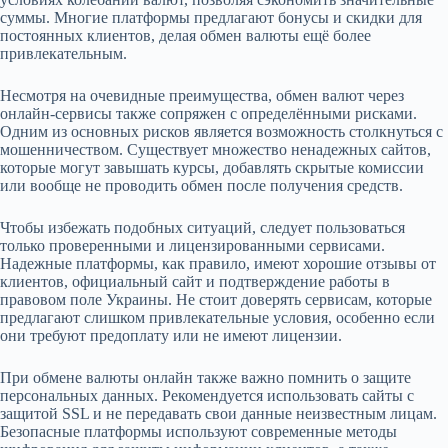
суммы. Многие платформы предлагают бонусы и скидки для
постоянных клиентов, делая обмен валюты ещё более
привлекательным.
Несмотря на очевидные преимущества, обмен валют через
онлайн-сервисы также сопряжен с определёнными рисками.
Одним из основных рисков является возможность столкнуться с
мошенничеством. Существует множество ненадежных сайтов,
которые могут завышать курсы, добавлять скрытые комиссии
или вообще не проводить обмен после получения средств.
Чтобы избежать подобных ситуаций, следует пользоваться
только проверенными и лицензированными сервисами.
Надежные платформы, как правило, имеют хорошие отзывы от
клиентов, официальный сайт и подтверждение работы в
правовом поле Украины. Не стоит доверять сервисам, которые
предлагают слишком привлекательные условия, особенно если
они требуют предоплату или не имеют лицензии.
При обмене валюты онлайн также важно помнить о защите
персональных данных. Рекомендуется использовать сайты с
защитой SSL и не передавать свои данные неизвестным лицам.
Безопасные платформы используют современные методы