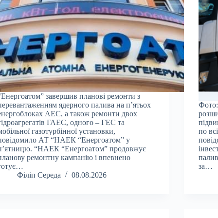
“Енергоатом” завершив планові ремонти з
перевантаженням ядерного палива на п’ятьох
Фото:
енергоблоках АЕС, а також ремонти двох
розши
гідроагрегатів ГАЕС, одного – ГЕС та
підви
мобільної газотурбінної установки,
по вс
повідомило АТ “НАЕК “Енергоатом” у
повід
п’ятницю. “НАЕК “Енергоатом” продовжує
інвес
планову ремонтну кампанію і впевнено
палив
готує…
за…
Філіп Середа
08.08.2026