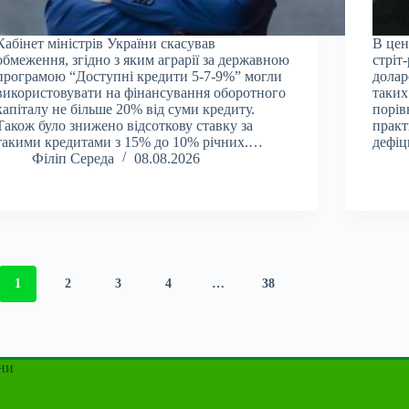
Кабінет міністрів України скасував
В цен
обмеження, згідно з яким аграрії за державною
стріт
програмою “Доступні кредити 5-7-9%” могли
долар
використовувати на фінансування оборотного
таких
капіталу не більше 20% від суми кредиту.
порів
Також було знижено відсоткову ставку за
практ
такими кредитами з 15% до 10% річних.…
дефіц
Філіп Середа
08.08.2026
1
2
3
4
…
38
ни