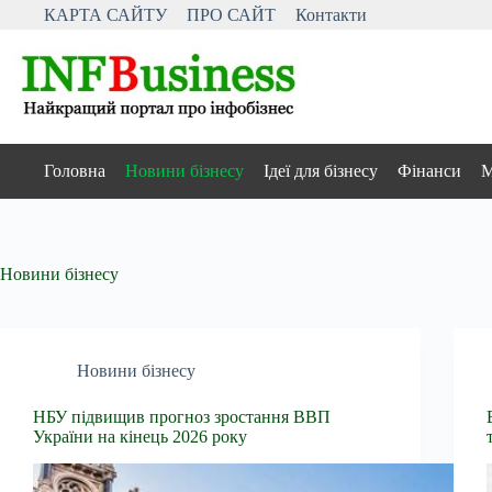
Перейти
КАРТА САЙТУ
ПРО САЙТ
Контакти
до
вмісту
Головна
Новини бізнесу
Ідеї для бізнесу
Фінанси
М
Новини бізнесу
Новини бізнесу
НБУ підвищив прогноз зростання ВВП
України на кінець 2026 року