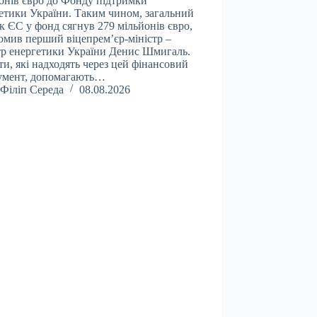
онів євро до Фонду підтримки
етики України. Таким чином, загальний
к ЄС у фонд сягнув 279 мільйонів євро,
омив перший віцепрем’єр-міністр –
тр енергетики України Денис Шмигаль.
и, які надходять через цей фінансовий
умент, допомагають…
Філіп Середа
08.08.2026