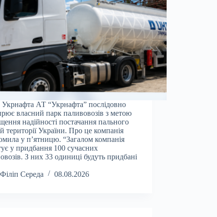
 Укрнафта АТ “Укрнафта” послідовно
рює власний парк паливовозів з метою
щення надійності постачання пального
ій території України. Про це компанія
омила у п’ятницю. “Загалом компанія
тує у придбання 100 сучасних
овозів. З них 33 одиниці будуть придбані
Філіп Середа
08.08.2026