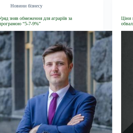
Новини бізнесу
Уряд зняв обмеження для аграріїв за
Ціни 
програмою “5-7-9%”
обвал