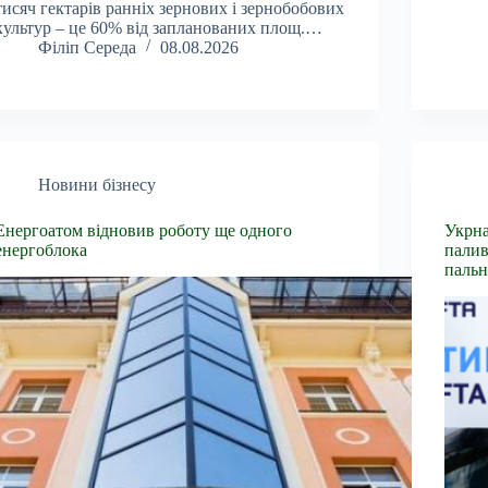
тисяч гектарів ранніх зернових і зернобобових
культур – це 60% від запланованих площ.…
Філіп Середа
08.08.2026
Новини бізнесу
Енергоатом відновив роботу ще одного
Укрна
енергоблока
палив
пальн