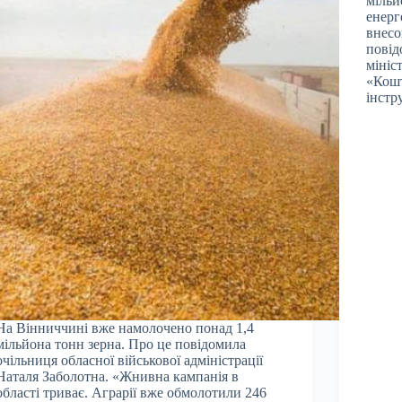
мільй
енерг
внесо
повід
мініс
«Кошт
інстр
На Вінниччині вже намолочено понад 1,4
мільйона тонн зерна. Про це повідомила
очільниця обласної військової адміністрації
Наталя Заболотна. «Жнивна кампанія в
області триває. Аграрії вже обмолотили 246