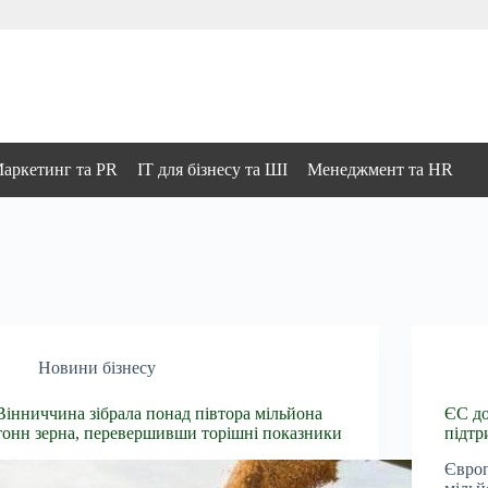
аркетинг та PR
IT для бізнесу та ШІ
Менеджмент та HR
Новини бізнесу
Вінниччина зібрала понад півтора мільйона
ЄС до
тонн зерна, перевершивши торішні показники
підтр
Європ