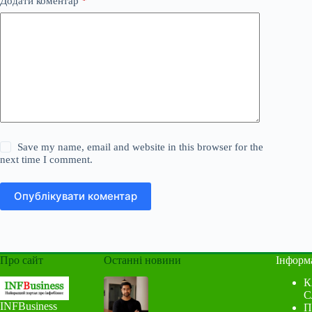
Додати коментар
*
Save my name, email and website in this browser for the
next time I comment.
Опублікувати коментар
Про сайт
Останні новини
Інформ
К
С
INFBusiness
П