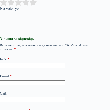
Submit Rating
Rate this item:
No votes yet.
Залишити відповідь
Ваша e-mail адреса не оприлюднюватиметься.
Обов’язкові поля
позначені
*
Ім’я
*
Email
*
Сайт