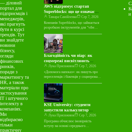
— діловий
С
AWS підтримує стартап
портал для
К
Superblocks: що це означає
підприємців і
и
для індустрії
Тамара Самійленко
Сер 7, 2026
менеджерів,
Компанія Superblocks, що займається
які прагнуть
розробкою інструментів для “vibe
бути в курсі
coding”, оголосила про багаторічну
трендів. Тут
угоду про спільний маркетинг із
ви знайдете
Amazon Web Services…
новини
бізнесу,
огляди
Благодійність чи піар: як
фінансових
соцмережі висвітлюють
ринків,
допомогу біженцям
Лука Присяжнюк
Сер 7, 2026
поради з
«Допомога напоказ»: як пишуть про
маркетингу та
переселенців і біженців у соцмережах
Аналіз майже восьми тисяч дописів у
HR, а також
фейсбуці й телеграмі за…
матеріали про
застосування
ІТ і штучного
інтелекту в
KSE University: студенти
компаніях.
запустили калькулятор
Ми
шансів на вступ 2026
Лука Присяжнюк
Сер 7, 2026
відбираємо
Програма обчислює імовірність
тільки
вступу на основі середнього
практичну
конкурсного бала ЗВО України.