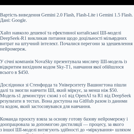
Вартість виведення Gemini 2.0 Flash, Flash-Lite і Gemini 1.5 Flash.
Дані: Google.
Хайп навколо дешевої та ефективної китайської ШІ-моделі
DeepSeek-R1 викликав питання щодо доцільності мільярдних
витрат на штучний інтелект. Почалися перегони за здешевлення
нейромереж.
У січні компанія NovaSky презентувала мислячу ШІ-модель із
відкритим вихідним кодом Sky-T1, навчання якої обійшлося
всього в $450.
Дослідники зі Стенфорда та Університету Вашингтона пішли
далі та змогли навчити ШІ, який міркує, за менш ніж $50.
Модель s1 демонструє схожі з o1 від OpenAI та R1 від DeepSeek
результати в тестах. Вона доступна на GitHub разом із даними
та кодом, який застосовувався для навчання.
Команда проєкту взяла за основу готову базову нейромережу і
доопрацювала за допомогою дистиляції — процесу, за якого
з іншої ШІ-моделі витягують здібності до «міркування» шляхом