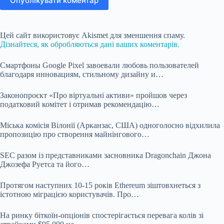
Опублікувати коментар
Цей сайт використовує Akismet для зменшення спаму.
Дізнайтеся, як обробляються дані ваших коментарів.
Смартфоны Google Pixel завоевали любовь пользователей
благодаря инновациям, стильному дизайну и…
Законопроєкт «Про віртуальні активи» пройшов через
податковий комітет і отримав рекомендацію…
Міська комісія Вілонії (Арканзас, США) одноголосно відхилила
пропозицію про створення майнінгового…
SEC разом із представниками засновника Dragonchain Джона
Джозефа Руетса та його…
Протягом наступних 10-15 років Ethereum зіштовхнеться з
істотною міграцією користувачів. Про…
На ринку біткоїн-опціонів спостерігається перевага колів зі