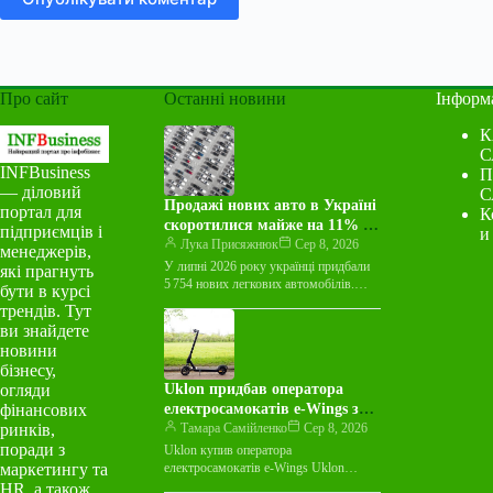
Про сайт
Останні новини
Інформ
К
С
INFBusiness
П
— діловий
С
Продажі нових авто в Україні
портал для
К
скоротилися майже на 11% у
підприємців і
и
липні: лідери ринку
Лука Присяжнюк
Сер 8, 2026
менеджерів,
У липні 2026 року українці придбали
які прагнуть
5 754 нових легкових автомобілів.
бути в курсі
Це на 10,5% менше, ніж за аналогічний
трендів. Тут
місяць минулого року.
ви знайдете
Найпопулярнішою маркою минулого
новини
місяця…
бізнесу,
огляди
Uklon придбав оператора
фінансових
електросамокатів e-Wings за
ринків,
понад 97 мільйонів гривень
Тамара Самійленко
Сер 8, 2026
поради з
Uklon купив оператора
маркетингу та
електросамокатів e-Wings Uklon
придбав 100% корпоративних прав
HR, а також