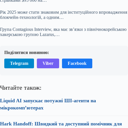
страйками $95 000 на…
Рік 2025 може стати знаковим для інституційного впровадження
блокчейн-технологій, а одним…
Група Contagious Interview, яка має зв’язки з північнокорейською
хакерською групою Lazarus,…
Поділитися новиною:
Telegram
Viber
Facebook
Читайте також:
Liquid AI запускає потужні ШІ-агенти на
мікрокомп’ютерах
Hark Handoff: Швидкий та доступний помічник для