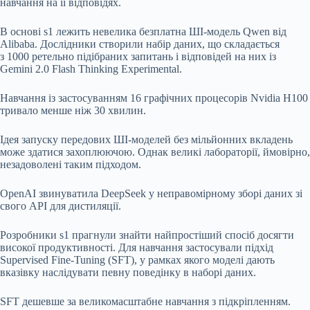
навчання на її відповідях.
В основі s1 лежить невелика безплатна ШІ-модель Qwen від
Alibaba. Дослідники створили набір даних, що складається
з 1000 ретельно підібраних запитань і відповідей на них із
Gemini 2.0 Flash Thinking Experimental.
Навчання із застосуванням 16 графічних процесорів Nvidia H100
тривало менше ніж 30 хвилин.
Ідея запуску передових ШІ-моделей без мільйонних вкладень
може здатися захоплюючою. Однак великі лабораторії, ймовірно,
незадоволені таким підходом.
OpenAI звинуватила DeepSeek у неправомірному зборі даних зі
свого API для дистиляції.
Розробники s1 прагнули знайти найпростіший спосіб досягти
високої продуктивності. Для навчання застосували підхід
Supervised Fine-Tuning (SFT), у рамках якого моделі дають
вказівку наслідувати певну поведінку в наборі даних.
SFT дешевше за великомасштабне навчання з підкріпленням.