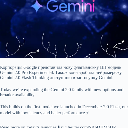
Корпорація Google представила нову флагманську ШІ-модель
Gemini 2.0 Pro Experimental. Також вона зробила нейромережу
Gemini 2.0 Flash Thinking доступною в застосунку Gemini.
Today we’re expanding the Gemini 2.0 family with new options and
broader availability.
This builds on the first model we launched in December: 2.0 Flash, our
model with low latency and better performance ⚡
Read more on today’s launches ⬇️ pic.twitter.com/SRpDIJMhUP