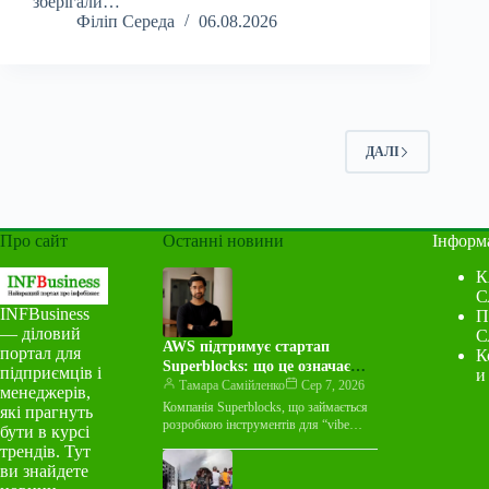
зберігали…
Філіп Середа
06.08.2026
ДАЛІ
Про сайт
Останні новини
Інформ
К
С
INFBusiness
П
— діловий
С
AWS підтримує стартап
портал для
К
Superblocks: що це означає
підприємців і
и
для індустрії
Тамара Самійленко
Сер 7, 2026
менеджерів,
Компанія Superblocks, що займається
які прагнуть
розробкою інструментів для “vibe
бути в курсі
coding”, оголосила про багаторічну
трендів. Тут
угоду про спільний маркетинг із
ви знайдете
Amazon Web Services…