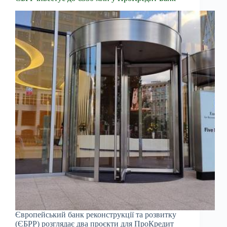
Європейський банк реконструкції та розвитку
(ЄБРР) розглядає два проєкти для ПроКредит