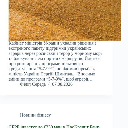
Кабінет міністрів України ухвалив рішення з
екстреного пакету підтримки українських
аграріїв через російський терор у Чорному морі
та блокування експортних маршрутів. Йдеться
про розширення програми пільгового
кредитування “5-7-9%”, повідомив прем’єр-
міністр України Сергій Шмигаль. “Вносимо
зміни до програми “5-7-9%”, щоб аграрії…
Філіп Середа
07.08.2026
Новини бізнесу
ЄБРР інвестує до €330 млн у ПроКредит Банк