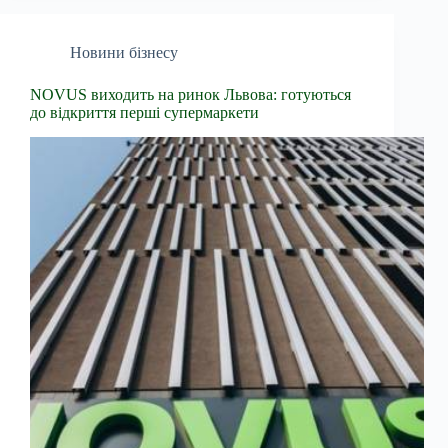
Новини бізнесу
NOVUS виходить на ринок Львова: готуються
до відкриття перші супермаркети