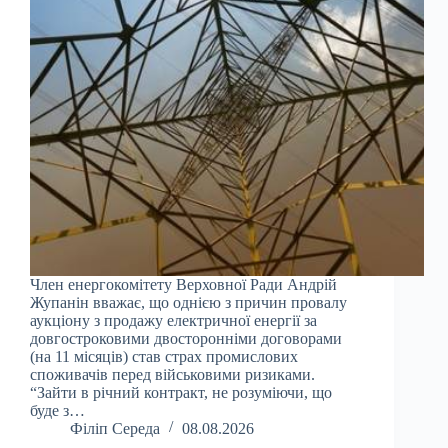
Член енергокомітету Верховної Ради Андрій
Жупанін вважає, що однією з причин провалу
аукціону з продажу електричної енергії за
довгостроковими двосторонніми договорами
(на 11 місяців) став страх промислових
споживачів перед військовими ризиками.
“Зайти в річний контракт, не розуміючи, що
буде з…
Філіп Середа
08.08.2026