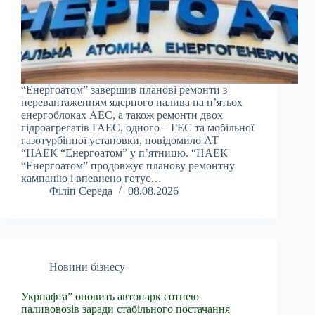
“Енергоатом” завершив планові ремонти з
перевантаженням ядерного палива на п’ятьох
енергоблоках АЕС, а також ремонти двох
гідроагрегатів ГАЕС, одного – ГЕС та мобільної
газотурбінної установки, повідомило АТ
“НАЕК “Енергоатом” у п’ятницю. “НАЕК
“Енергоатом” продовжує планову ремонтну
кампанію і впевнено готує…
Філіп Середа
08.08.2026
Новини бізнесу
Укрнафта” оновить автопарк сотнею
паливовозів заради стабільного постачання