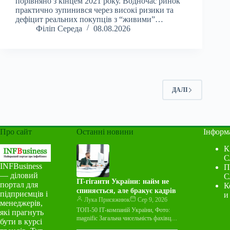
порівняно з кінцем 2021 року. Водночас ринок
практично зупинився через високі ризики та
дефіцит реальних покупців з “живими”…
Філіп Середа
08.08.2026
ДАЛІ
Про сайт
Останні новини
Інформ
К
С
INFBusiness
П
— діловий
С
IT-гіганти України: найм не
портал для
К
спиняється, але бракує кадрів
підприємців і
и
Лука Присяжнюк
Сер 9, 2026
менеджерів,
ТОП-50 ІТ-компаній України, Фото:
які прагнуть
magnific Загальна чисельність фахівців
бути в курсі
у 50 найбільших ІТ-компаніях України