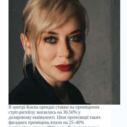
В центрі Києва орендні ставки на приміщення
стріт-ритейлу знизились на 30-50% у
доларовому еквіваленті. Ціни пропозиції таких
фасадних приміщень впали на 25–40%