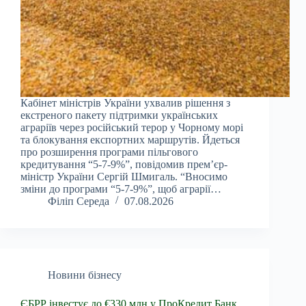
Кабінет міністрів України ухвалив рішення з
екстреного пакету підтримки українських
аграріїв через російський терор у Чорному морі
та блокування експортних маршрутів. Йдеться
про розширення програми пільгового
кредитування “5-7-9%”, повідомив прем’єр-
міністр України Сергій Шмигаль. “Вносимо
зміни до програми “5-7-9%”, щоб аграрії…
Філіп Середа
07.08.2026
Новини бізнесу
ЄБРР інвестує до €330 млн у ПроКредит Банк