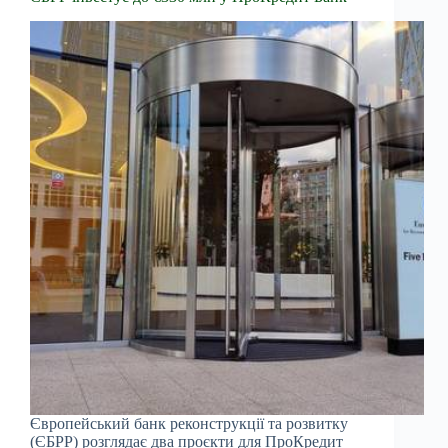
Європейський банк реконструкції та розвитку
(ЄБРР) розглядає два проєкти для ПроКредит