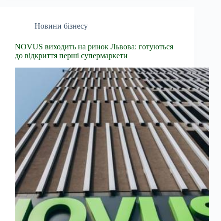
Новини бізнесу
NOVUS виходить на ринок Львова: готуються
до відкриття перші супермаркети