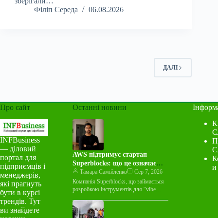
зберігали…
Філіп Середа
06.08.2026
ДАЛІ
Про сайт
Останні новини
Інформ
К
С
INFBusiness
П
— діловий
С
AWS підтримує стартап
портал для
К
Superblocks: що це означає
підприємців і
и
для індустрії
Тамара Самійленко
Сер 7, 2026
менеджерів,
Компанія Superblocks, що займається
які прагнуть
розробкою інструментів для “vibe
бути в курсі
coding”, оголосила про багаторічну
трендів. Тут
угоду про спільний маркетинг із
ви знайдете
Amazon Web Services…