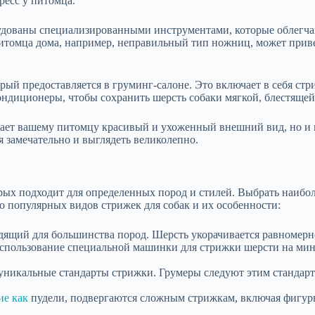
ресс у питомца.
удованы специализированными инструментами, которые облегчаю
итомца дома, например, неправильный тип ножниц, может прив
ый предоставляется в груминг-салоне. Это включает в себя стри
ндиционеры, чтобы сохранить шерсть собаки мягкой, блестящей
вает вашему питомцу красивый и ухоженный внешний вид, но и г
я замечательно и выглядеть великолепно.
орых подходит для определенных пород и стилей. Выбрать наиб
о популярных видов стрижек для собак и их особенности:
дящий для большинства пород. Шерсть укорачивается равномерн
спользование специальной машинки для стрижки шерсти на мини
уникальные стандарты стрижки. Грумеры следуют этим стандарт
ие как
пудели, подвергаются сложным стрижкам, включая фигур