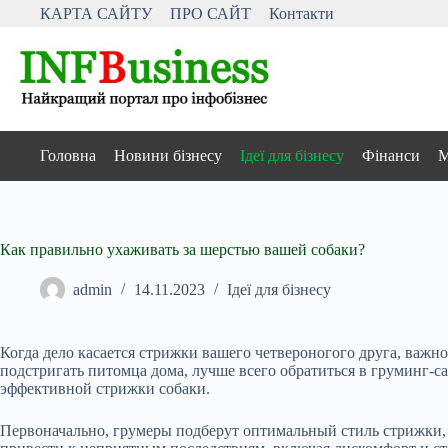
Перейти
КАРТА САЙТУ
ПРО САЙТ
Контакти
до
вмісту
Головна
Новини бізнесу
Ідеї для бізнесу
Фінанси
М
Как правильно ухаживать за шерстью вашей собаки?
admin
14.11.2023
Ідеї для бізнесу
Когда дело касается стрижки вашего четвероногого друга, важн
подстригать питомца дома, лучше всего обратиться в груминг-с
эффективной стрижки собаки.
Первоначально, грумеры подберут оптимальный стиль стрижки, 