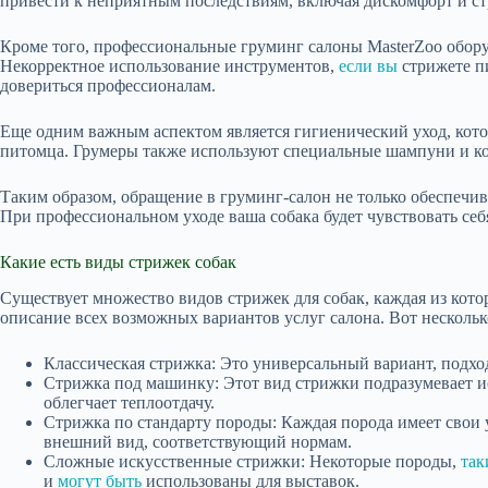
привести к неприятным последствиям, включая дискомфорт и ст
Кроме того, профессиональные груминг салоны MasterZoo обор
Некорректное использование инструментов,
если вы
стрижете п
довериться профессионалам.
Еще одним важным аспектом является гигиенический уход, котор
питомца. Грумеры также используют специальные шампуни и ко
Таким образом, обращение в груминг-салон не только обеспечи
При профессиональном уходе ваша собака будет чувствовать себ
Какие есть виды стрижек собак
Существует множество видов стрижек для собак, каждая из кот
описание всех возможных вариантов услуг салона. Вот нескольк
Классическая стрижка: Это универсальный вариант, подхо
Стрижка под машинку: Этот вид стрижки подразумевает и
облегчает теплоотдачу.
Стрижка по стандарту породы: Каждая порода имеет свои 
внешний вид, соответствующий нормам.
Сложные искусственные стрижки: Некоторые породы,
так
и
могут быть
использованы для выставок.