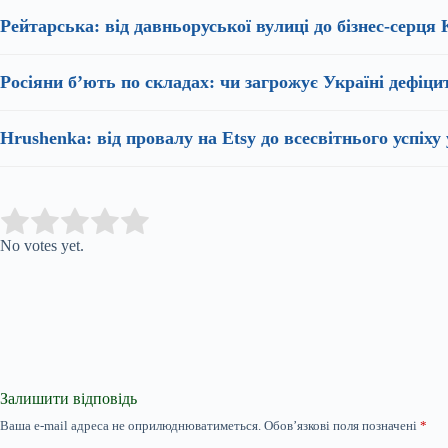
Рейтарська: від давньоруської вулиці до бізнес-серця
Росіяни б’ють по складах: чи загрожує Україні дефіци
Hrushenka: від провалу на Etsy до всесвітнього успіху 
Submit Rating
Rate this item:
No votes yet.
Залишити відповідь
Ваша e-mail адреса не оприлюднюватиметься.
Обов’язкові поля позначені
*