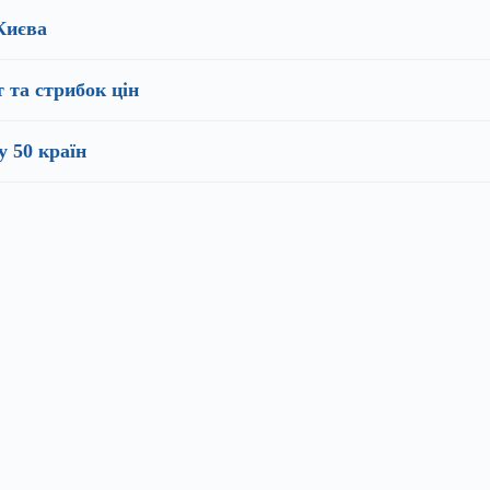
 Києва
т та стрибок цін
у 50 країн